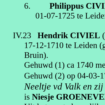
6.
Philippus
CIV
01‑07‑1725
te
Leide
IV.23
Hendrik
CIVIEL
17‑12‑1710
te
Leiden
(g
Bruin)
.
Gehuwd (1)
ca 1740
me
Gehuwd (2) op
04‑03‑1
Neeltje
vd
Valk en zi
is
Niesje
GROENEVE