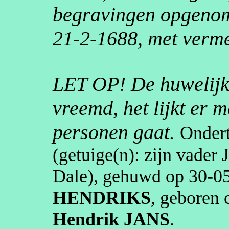
begravingen opgenome
21-2-1688, met verme
LET OP! De huwelijke
vreemd, het lijkt er 
personen gaat.
Onder
(getuige(n):
zijn vader 
Dale
), gehuwd op
30‑0
HENDRIKS
, geboren
Hendrik
JANS
.