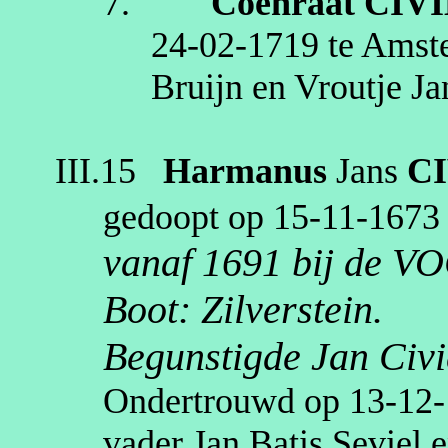
7.
Coenraat
CIV
24‑02‑1719
te
Amst
Bruijn en
Vroutje
Ja
III.15
Harmanus
Jans
C
gedoopt op
15‑11‑1673
vanaf 1691 bij de VO
Boot:
Zilverstein
.
Begunstigde Jan Civie
Ondertrouwd op
13‑12
vader Jan
Batis
Seviel
e