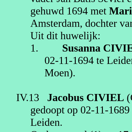
gehuwd
1694
met
Mari
Amsterdam
, dochter v
Uit dit huwelijk:
1.
Susanna
CIVI
02‑11‑1694
te
Leide
Moen)
.
IV.13
Jacobus
CIVIEL
(
gedoopt op
02‑11‑1689
Leiden
.