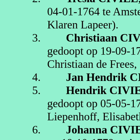
04‑01‑1764
te
Amst
Klaren
Lapeer
)
.
3.
Christiaan
CI
gedoopt op
19‑09‑1
Christiaan de Frees,
4.
Jan Hendrik
C
5.
Hendrik
CIVI
gedoopt op
05‑05‑1
Liepenhoff
, Elisabet
6.
Johanna
CIVI