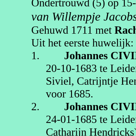
Ondertrouwd (5) op
15
van
Willempje
Jacobs
Gehuwd
1711
met
Rach
Uit het eerste huwelijk:
1.
Johannes
CIV
20‑10‑1683
te
Leide
Siviel
,
Catrijntje
Hen
voor 1685
.
2.
Johannes
CIV
24‑01‑1685
te
Leide
Catharijn
Hendricks