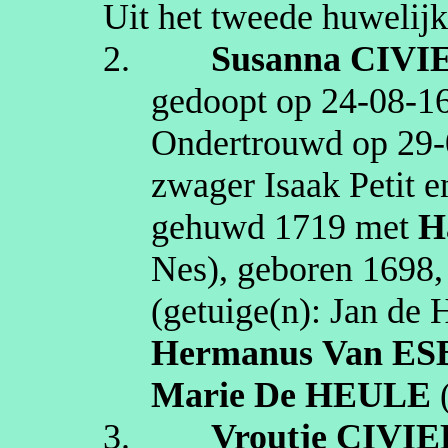
Uit het tweede huwelijk
2.
Susanna
CIVI
gedoopt op
24‑08‑1
Ondertrouwd op
29‑
zwager Isaak Petit 
gehuwd
1719
met
H
Nes)
, geboren
1698
(getuige(n):
Jan de 
Hermanus
Van E
Marie
De HEULE
3.
Vroutje
CIVIE