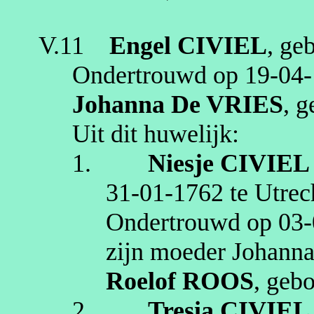
V.11
Engel
CIVIEL
, ge
Ondertrouwd op
19‑04
Johanna
De VRIES
, 
Uit dit huwelijk:
1.
Niesje
CIVIEL
31‑01‑1762
te
Utrec
Ondertrouwd op
03‑
zijn moeder Johanna
Roelof
ROOS
, geb
2.
Tresia
CIVIEL