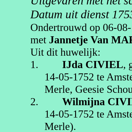
Uitgevaren met het s
Datum uit dienst 175
Ondertrouwd op
06‑08
met
Jannetje
Van MA
Uit dit huwelijk:
1.
IJda
CIVIEL
,
14‑05‑1752
te
Amst
Merle,
Geesie
Scho
2.
Wilmijna
CIV
14‑05‑1752
te
Amst
Merle)
.