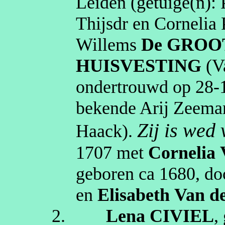
Leiden
(getuige(n):
Thijsdr
en Cornelia P
Willems
De GROO
HUISVESTING
(
ondertrouwd op
28‑
bekende
Arij
Zeeman 
Zij is wed
Haack
).
1707
met
Cornelia
geboren
ca 1680
, d
en
Elisabeth
Van d
2.
Lena
CIVIEL
,