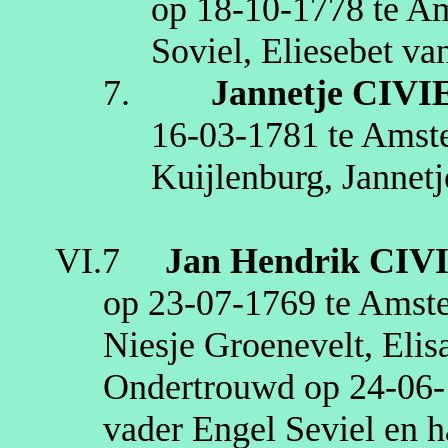
op
18‑10‑1778
te
Am
Soviel
,
Eliesebet
va
7.
Jannetje
CIVI
16‑03‑1781
te
Amst
Kuijlenburg
,
Jannetj
VI.7
Jan Hendrik
CIV
op
23‑07‑1769
te
Amst
Niesje
Groenevelt,
Elis
Ondertrouwd op
24‑06
vader Engel
Seviel
en h