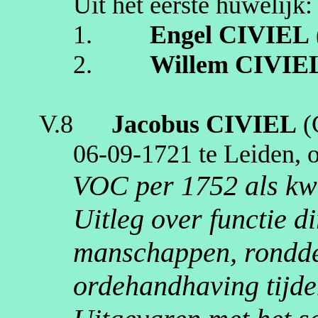
Uit het eerste huwelijk:
1.
Engel
CIVIEL
2.
Willem
CIVIE
V.8
Jacobus
CIVIEL
(
06‑09‑1721
te
Leiden
, 
VOC per 1752 als kwa
Uitleg over functie d
manschappen, rondde
ordehandhaving tijde