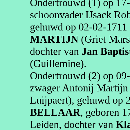
Ondertrouwd (1) op
17
schoonvader
IJsack
Robe
gehuwd op
02‑02‑1711
MARTIJN
(Griet
Mars
dochter van
Jan Baptis
(
Guillemine
)
.
Ondertrouwd (2) op
09
zwager
Antonij
Martijn
Luijpaert
), gehuwd op
BELLAAR
, geboren
1
Leiden
, dochter van
Kl