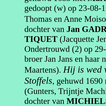
gedoopt (
w
) op
23‑08‑
Thomas en Anne
Moiso
dochter van
Jan
GAD
TIQUET
(
Jacquette
Je
Ondertrouwd (2) op
29
broer Jan Jans en haar 
Hij is wed 
Maartens
).
Stoffels
, gehuwd
1690
(Gunters, Trijntje Mach
dochter van
MICHIEL