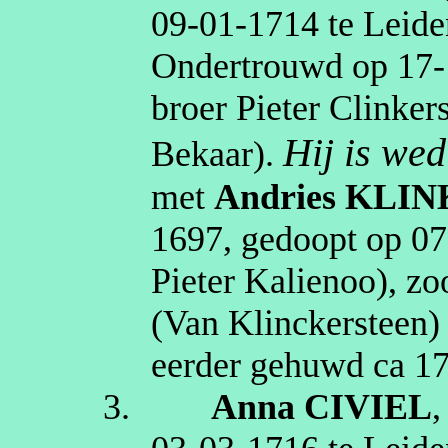
09‑01‑1714
te
Leide
Ondertrouwd op
17‑
broer Pieter
Clinker
Hij is we
Bekaar
).
met
Andries
KLIN
1697
, gedoopt op
07
Pieter
Kalienoo
)
, z
(Van
Klinckersteen
)
eerder gehuwd
ca 1
3.
Anna
CIVIEL