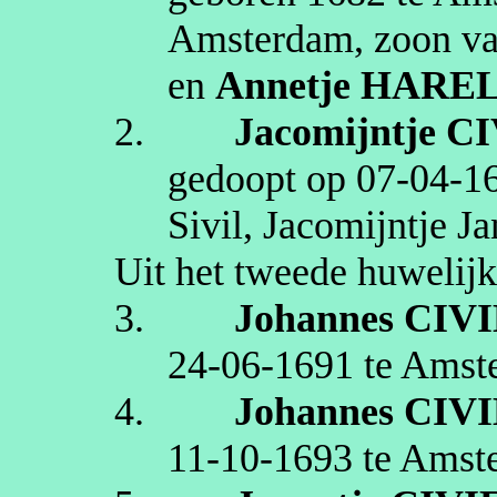
Amsterdam
, zoon v
en
Annetje
HARE
2.
Jacomijntje
CI
gedoopt op
07‑04‑1
Sivil
, Jacomijntje J
Uit het tweede huwelijk
3.
Johannes
CIV
24‑06‑1691
te
Amst
4.
Johannes
CIV
11‑10‑1693
te
Amst