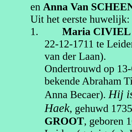
en
Anna
Van SCHEE
Uit het eerste huwelijk:
1.
Maria
CIVIEL
22‑12‑1711
te
Leide
van der Laan)
.
Ondertrouwd op
13‑
bekende Abraham Tie
Hij 
Anna
Becaer
).
Haek
, gehuwd
173
GROOT
, geboren
1