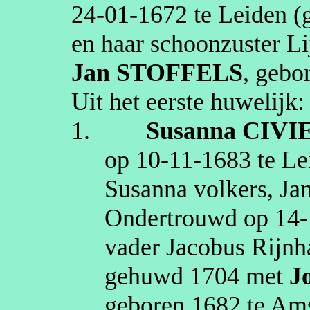
24‑01‑1672
te
Leiden
(g
en haar schoonzuster
Li
Jan
STOFFELS
, gebo
Uit het eerste huwelijk:
1.
Susanna
CIVI
op
10‑11‑1683
te
Le
Susanna
volkers
, Ja
Ondertrouwd op
14‑
vader Jacobus Rijnh
gehuwd
1704
met
J
geboren
1682
te
Ams