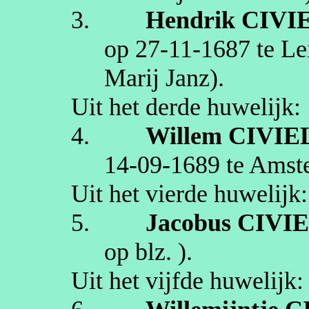
3.
Hendrik
CIVI
op
27‑11‑1687
te
Le
Marij Janz)
.
Uit het derde huwelijk:
4.
Willem
CIVIE
14‑09‑1689
te
Amst
Uit het vierde huwelijk:
5.
Jacobus
CIVI
op blz.
).
Uit het vijfde huwelijk: