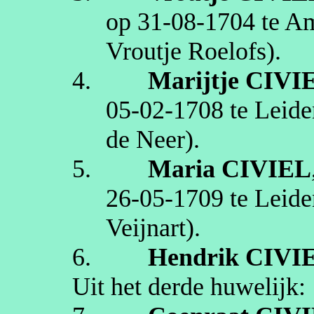
op
31‑08‑1704
te
Am
Vroutje
Roelofs)
.
4.
Marijtje
CIVI
05‑02‑1708
te
Leide
de Neer)
.
5.
Maria
CIVIEL
26‑05‑1709
te
Leide
Veijnart
)
.
6.
Hendrik
CIVI
Uit het derde huwelijk: