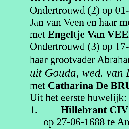
Ondertrouwd (2) op
01
Jan van Veen en haar m
met
Engeltje
Van VE
Ondertrouwd (3) op
17
haar grootvader Abrah
uit Gouda, wed. van 
met
Catharina
De BR
Uit het eerste huwelijk:
1.
Hillebrant
CIV
op
27‑06‑1688
te
Am