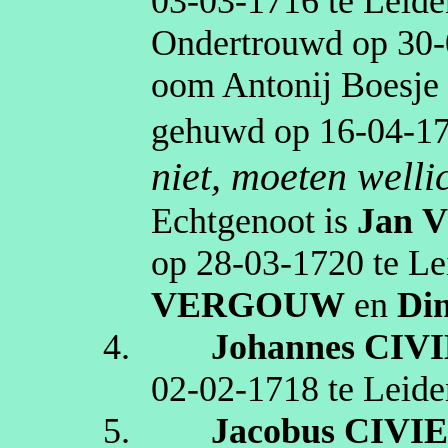
03‑03‑1716
te
Leide
Ondertrouwd op
30‑
oom
Antonij
Boesje
gehuwd op
16‑04‑1
niet, moeten well
Echtgenoot is
Jan
op
28‑03‑1720
te
Le
VERGOUW
en
Di
4.
Johannes
CIV
02‑02‑1718
te
Leide
5.
Jacobus
CIVI