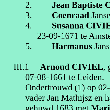
2.
Jean Baptiste
3.
Coenraad
Jans
4.
Susanna
CIVI
23‑09‑1671
te
Amst
5.
Harmanus
Jans
III.1
Arnoud
CIVIEL
,
07‑08‑1661
te
Leiden
.
Ondertrouwd (1) op
02
vader Jan
Mathijsz
en h
gehuwd
1683
met
Mari