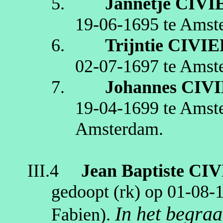
5.
Jannetje
CIVI
19‑06‑1695
te
Amst
6.
Trijntie
CIVIE
02‑07‑1697
te
Amst
7.
Johannes
CIV
19‑04‑1699
te
Amst
Amsterdam
.
III.4
Jean Baptiste
CIV
gedoopt (
rk
) op
01‑08‑
In het begraa
Fabien
)
.