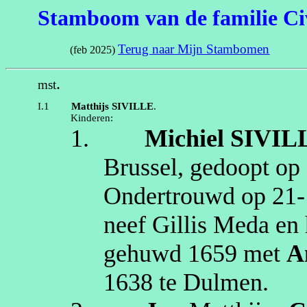
Stamboom van de familie Ci
Terug naar Mijn Stambomen
(feb 2025)
.
mst
I.1
Matthijs
SIVILLE
.
Kinderen:
1.
Michiel
SIVIL
Brussel
, gedoopt op
Ondertrouwd op
21‑
neef Gillis
Meda
en 
gehuwd
1659
met
A
1638
te
Dulmen
.