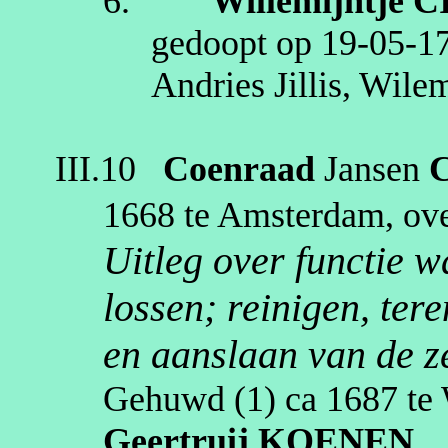
6.
Willemijntje
C
gedoopt op
19‑05‑1
Andries
Jillis
,
Wilem
III.10
Coenraad
Jansen
1668
te
Amsterdam
, ov
Uitleg over functie 
lossen; reinigen, tere
en aanslaan van de ze
Gehuwd (1)
ca 1687
te
Geertruij
KOENEN
.