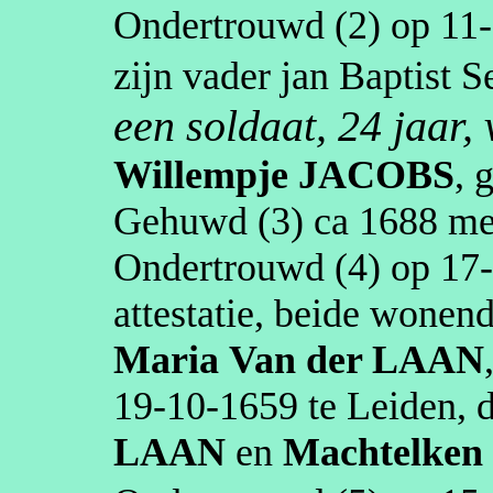
Ondertrouwd (2) op
11
zijn vader jan Baptist
S
een soldaat, 24 jaar,
Willempje
JACOBS
, 
Gehuwd (3)
ca 1688
me
Ondertrouwd (4) op
17
attestatie, beide wone
Maria
Van der LAAN
19‑10‑1659
te
Leiden
, 
LAAN
en
Machtelken