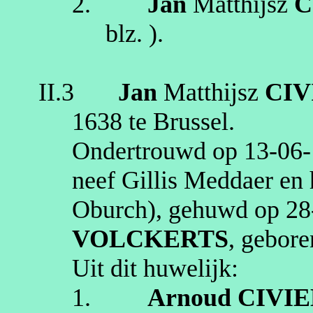
2.
Jan
Matthijsz
C
blz.
).
II.3
Jan
Matthijsz
CIV
1638
te
Brussel
.
Ondertrouwd op
13‑06
neef Gillis
Meddaer
en 
Oburch
), gehuwd op
28
VOLCKERTS
, gebor
Uit dit huwelijk:
1.
Arnoud
CIVIE