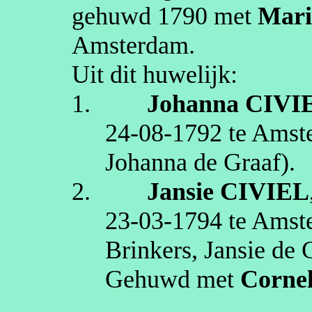
gehuwd
1790
met
Mari
Amsterdam
.
Uit dit huwelijk:
1.
Johanna
CIVI
24‑08‑1792
te
Amst
Johanna de Graaf)
.
2.
Jansie
CIVIEL
23‑03‑1794
te
Amst
Brinkers,
Jansie
de G
Gehuwd met
Cornel