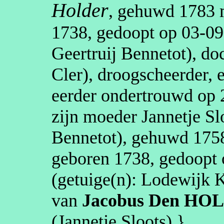
Holder
, gehuwd
1783
1738
, gedoopt op
03‑09
Geertruij
Bennetot
)
, do
Cler
)
,
droogscheerder
, 
eerder ondertrouwd op
zijn moeder Jannetje S
Bennetot
), gehuwd
175
geboren
1738
, gedoopt
(getuige(n):
Lodewijk
K
van
Jacobus
Den HO
(Jannetje Sloots)
.}