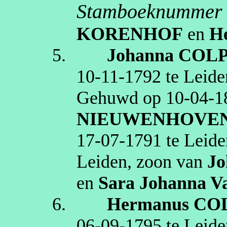
Stamboeknummer 
KORENHOF
en
He
5.
Johanna
COL
10‑11‑1792
te
Leide
Gehuwd op
10‑04‑1
NIEUWENHOVE
17‑07‑1791
te
Leide
Leiden
, zoon van
Jo
en
Sara Johanna
V
6.
Hermanus
CO
06‑09‑1795
te
Leide