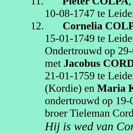
11.
Pieter
COLPA
10‑08‑1747
te
Leide
12.
Cornelia
COL
15‑01‑1749
te
Leide
Ondertrouwd op
29‑
met
Jacobus
CORD
21‑01‑1759
te
Leide
(
Kordie
)
en
Maria
ondertrouwd op
19‑
broer Tieleman
Cor
Hij is wed van Co