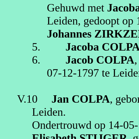
Gehuwd met
Jacob
Leiden
, gedoopt op
Johannes
ZIRKZE
5.
Jacoba
COLP
6.
Jacob
COLPA
07‑12‑1797
te
Leide
V.10
Jan
COLPA
, geb
Leiden
.
Ondertrouwd op
14‑05
Elisabeth
STIJGER
, 