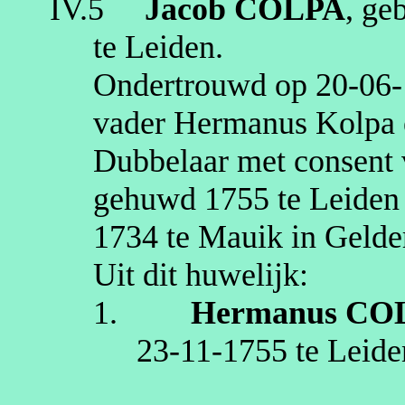
IV.5
Jacob
COLPA
, ge
te
Leiden
.
Ondertrouwd op
20‑06
vader Hermanus
Kolpa
Dubbelaar met consent 
gehuwd
1755
te
Leiden
1734
te
Mauik
in Gelde
Uit dit huwelijk:
1.
Hermanus
CO
23‑11‑1755
te
Leide