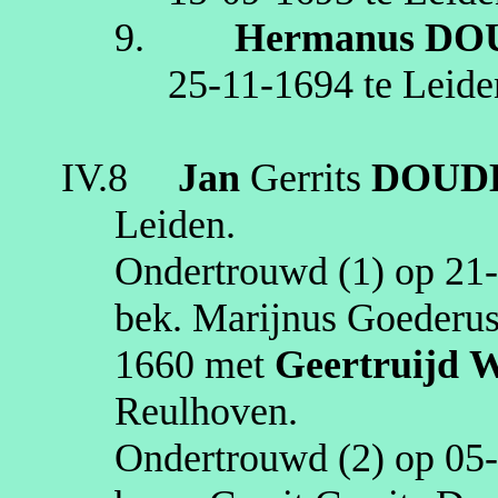
9.
Hermanus
DO
25‑11‑1694
te
Leide
IV.8
Jan
Gerrits
DOUD
Leiden
.
Ondertrouwd (1) op
21
bek. Marijnus Goederus
1660
met
Geertruijd
W
Reulhoven
.
Ondertrouwd (2) op
05