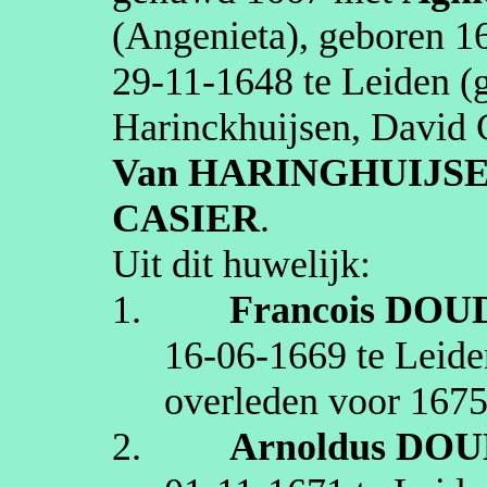
(Angenieta)
, geboren
1
29‑11‑1648
te
Leiden
(g
Harinckhuijsen, David 
Van HARINGHUIJS
CASIER
.
Uit dit huwelijk:
1.
Francois
DOU
16‑06‑1669
te
Leide
overleden
voor 167
2.
Arnoldus
DOU