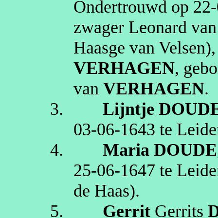
Ondertrouwd op
22‑
zwager Leonard van
Haasge van Velsen
)
VERHAGEN
, geb
van
VERHAGEN
.
3.
Lijntje
DOUD
03‑06‑1643
te
Leide
4.
Maria
DOUDE
25‑06‑1647
te
Leide
de Haas)
.
5.
Gerrit
Gerrits