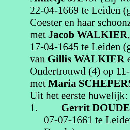
22‑04‑1669
te
Leiden
(g
Coester en haar schoonz
met
Jacob
WALKIER
17‑04‑1645
te
Leiden
(g
van
Gillis
WALKIER
Ondertrouwd (4) op
11
met
Maria
SCHEPER
Uit het eerste huwelijk:
1.
Gerrit
DOUD
07‑07‑1661
te
Leide