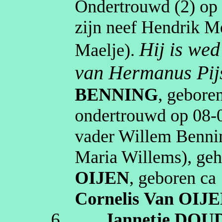
Ondertrouwd (2) o
zijn neef Hendrik M
Hij is wed
Maelje
).
van Hermanus Pij
BENNING
, gebore
ondertrouwd op
08‑
vader Willem Bennin
Maria Willems
), g
OIJEN
, geboren
ca
Cornelis
Van OIJ
6.
Jannetje
DOU