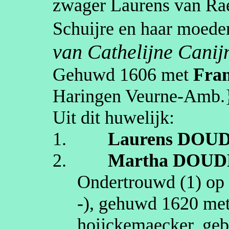
zwager Laurens van Rae
Schuijre en haar moeder
van Cathelijne Canij
Gehuwd
1606
met
Fran
Haringen Veurne-Amb
.
Uit dit huwelijk:
1.
Laurens
DOU
2.
Martha
DOUD
Ondertrouwd (1) o
-
), gehuwd
1620
me
hoijckemaecker
, ge