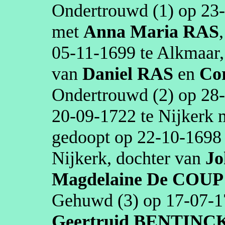
Ondertrouwd (1) op
23
met
Anna Maria
RAS
05‑11‑1699
te
Alkmaar
van
Daniel
RAS
en
Cor
Ondertrouwd (2) op
28
20‑09‑1722
te
Nijkerk
gedoopt op
22‑10‑1698
Nijkerk
, dochter van
Jo
Magdelaine
De COUP
Gehuwd (3) op
17‑07‑1
Geertruid
BENTINC