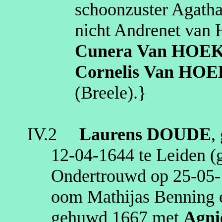
schoonzuster Agath
nicht Andrenet van
Cunera
Van HOE
Cornelis
Van HOE
(Breele)
.}
IV.2
Laurens
DOUDE
,
12‑04‑1644
te
Leiden
(g
Ondertrouwd op
25‑05
oom Mathijas Benning e
gehuwd
1667
met
Agni