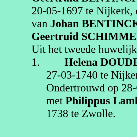
20‑05‑1697
te
Nijkerk
,
van
Johan
BENTINCK 
Geertruid
SCHIMME
Uit het tweede huwelijk
1.
Helena
DOUD
27‑03‑1740
te
Nijke
Ondertrouwd op
28‑
met
Philippus Lam
1738
te
Zwolle
.