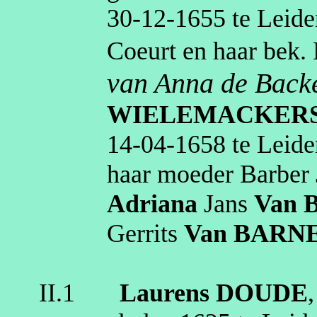
30‑12‑1655
te
Leide
Coeurt en haar bek.
van Anna de Back
WIELEMACKER
14‑04‑1658
te
Leide
haar moeder Barber
Adriana
Jans
Van
Gerrits
Van BARN
II.1
Laurens
DOUDE