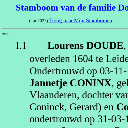
Stamboom van de familie D
Terug naar Mijn Stambomen
(apr 2023)
.
mst
I.1
Lourens
DOUDE
overleden
1604
te
Leid
Ondertrouwd op
03‑11
Jannetje
CONINX
, g
Vlaanderen
, dochter v
Coninck, Gerard)
en
Co
ondertrouwd op
31‑03‑