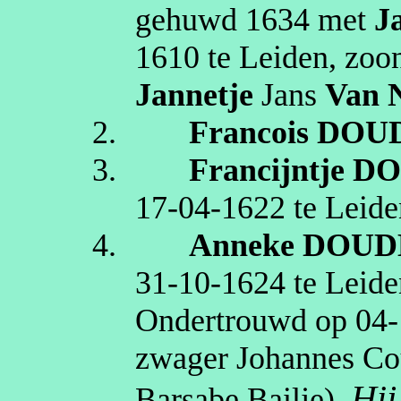
gehuwd
1634
met
J
1610
te
Leiden
, zoo
Jannetje
Jans
Van
2.
Francois
DOU
3.
Francijntje
DO
17‑04‑1622
te
Leide
4.
Anneke
DOUD
31‑10‑1624
te
Leide
Ondertrouwd op
04‑
zwager Johannes Co
Hij
Barsabe Bailje
).