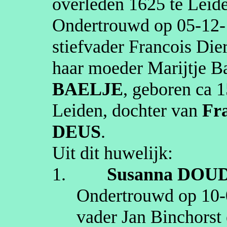
overleden
1625
te
Leid
Ondertrouwd op
05‑12
stiefvader Francois Die
haar moeder Marijtje B
BAELJE
, geboren
ca 
Leiden
, dochter van
Fr
DEUS
.
Uit dit huwelijk:
1.
Susanna
DOU
Ondertrouwd op
10‑
vader Jan Binchorst