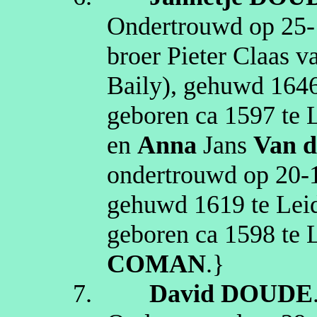
Ondertrouwd op
25‑
broer Pieter Claas 
Baily
), gehuwd
164
geboren
ca 1597
te
en
Anna
Jans
Van 
ondertrouwd op
20‑
gehuwd
1619
te
Lei
geboren
ca 1598
te
COMAN
.}
7.
David
DOUDE