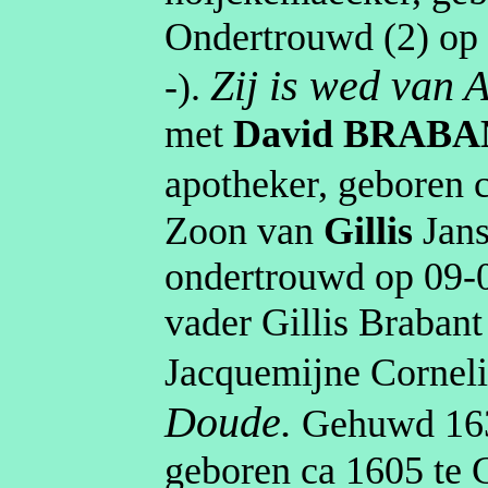
Ondertrouwd (2) o
Zij is wed van
-
).
met
David
BRABA
apotheker
, geboren
Zoon van
Gillis
Jan
ondertrouwd op
09‑
vader Gillis Braban
Jacquemijne Corneli
Doude.
Gehuwd
16
geboren
ca 1605
te