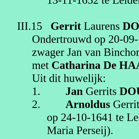
III.15
Gerrit
Laurens
DO
Ondertrouwd op
20‑09
zwager Jan van Binchors
met
Catharina
De HA
Uit dit huwelijk:
1.
Jan
Gerrits
DO
2.
Arnoldus
Gerri
op
24‑10‑1641
te
Le
Maria Perseij)
.