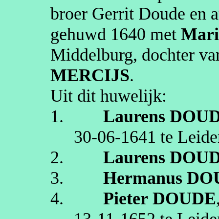
broer Gerrit Doude en a
gehuwd
1640
met
Mari
Middelburg
, dochter v
MERCIJS
.
Uit dit huwelijk:
1.
Laurens
DOU
30‑06‑1641
te
Leide
2.
Laurens
DOU
3.
Hermanus
DO
4.
Pieter
DOUDE
13‑11‑1652
te
Leide