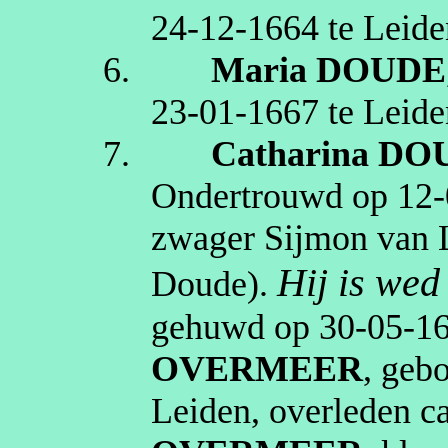
24‑12‑1664
te
Leide
6.
Maria
DOUDE
23‑01‑1667
te
Leide
7.
Catharina
DO
Ondertrouwd op
12‑
zwager Sijmon van 
Hij is we
Doude
).
gehuwd op
30‑05‑1
OVERMEER
, geb
Leiden
, overleden
c