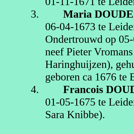
01‑11‑1671
te
Leide
3.
Maria
DOUDE
06‑04‑1673
te
Leide
Ondertrouwd op
05‑
neef Pieter Vromans
Haringhuijzen
), ge
geboren
ca 1676
te
4.
Francois
DOU
01‑05‑1675
te
Leide
Sara Knibbe)
.