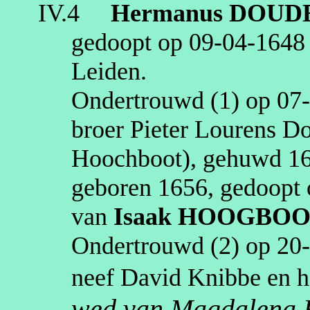
IV.4
Hermanus
DOUD
gedoopt op
09‑04‑1648
Leiden
.
Ondertrouwd (1) op
07
broer Pieter Lourens Do
Hoochboot
), gehuwd
1
geboren
1656
, gedoopt
van
Isaak
HOOGBOO
Ondertrouwd (2) op
20
neef David Knibbe en h
wed van Magdalena H