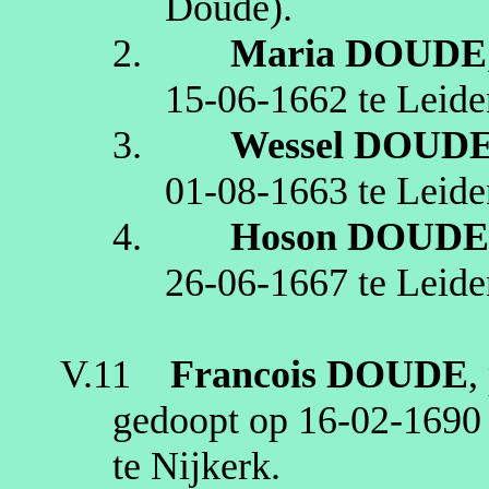
Doude)
.
2.
Maria
DOUDE
15‑06‑1662
te
Leide
3.
Wessel
DOUD
01‑08‑1663
te
Leide
4.
Hoson
DOUD
26‑06‑1667
te
Leide
V.11
Francois
DOUDE
,
gedoopt op
16‑02‑1690
te
Nijkerk
.