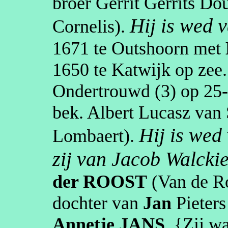
broer Gerrit Gerrits Do
Hij is wed 
Cornelis
).
1671
te
Outshoorn
met
1650
te
Katwijk op zee
.
Ondertrouwd (3) op
25
bek. Albert Lucasz van 
Hij is wed
Lombaert
).
zij van Jacob Walckie
der ROOST
(Van de R
dochter van
Jan
Pieters
Annetje
JANS
. {Zij w