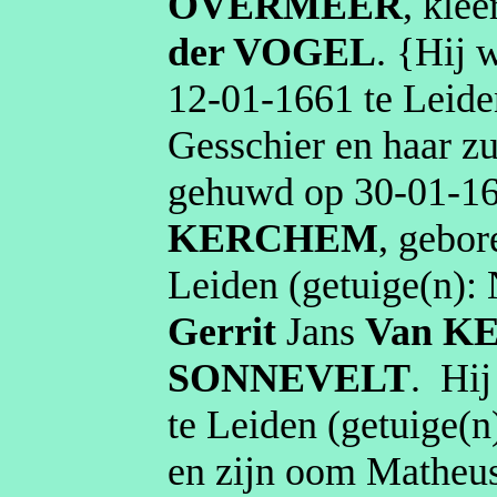
OVERMEER
,
klee
der VOGEL
. {Hij 
12‑01‑1661
te
Leide
Gesschier en haar z
gehuwd op
30‑01‑1
KERCHEM
, gebo
Leiden
(getuige(n):
Gerrit
Jans
Van K
SONNEVELT
.
Hij
te
Leiden
(getuige(n
en zijn oom Matheu