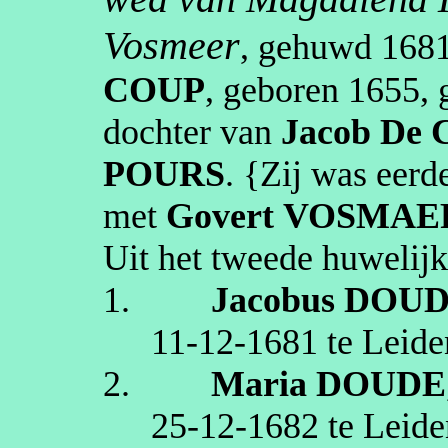
Vosmeer
, gehuwd
168
COUP
, geboren
1655
,
dochter van
Jacob
De 
POURS
. {Zij was eer
met
Govert
VOSMAE
Uit het tweede huwelijk
1.
Jacobus
DOU
11‑12‑1681
te
Leide
2.
Maria
DOUDE
25‑12‑1682
te
Leide