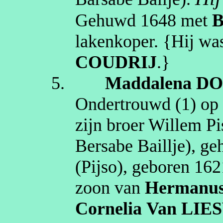
Gehuwd
1648
met
B
lakenkoper
. {Hij w
COUDRIJ
.}
5.
Maddalena
DO
Ondertrouwd (1) o
zijn broer Willem P
Bersabe Baillje
), g
(Pijso)
, geboren
162
zoon van
Hermanu
Cornelia
Van LIE