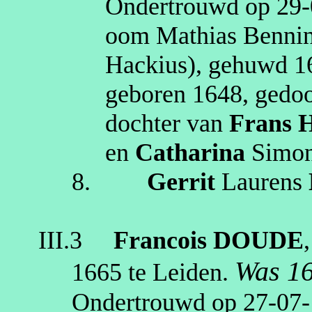
Ondertrouwd op
29‑
oom Mathias Bennin
Hackius
), gehuwd
1
geboren
1648
, gedo
dochter van
Frans
en
Catharina
Simo
8.
Gerrit
Laurens
III.3
Francois
DOUDE
Was 16
1665
te
Leiden
.
Ondertrouwd op
27‑07