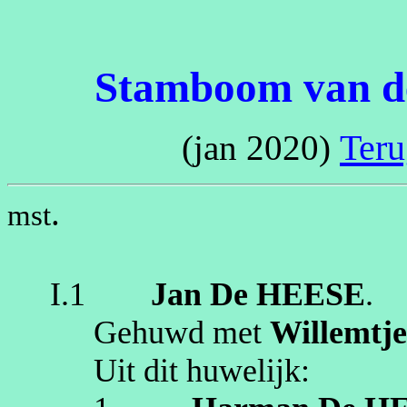
Stamboom van de
Teru
(jan 2020)
.
mst
I.1
Jan
De HEESE
.
Gehuwd met
Willemtj
Uit dit huwelijk: