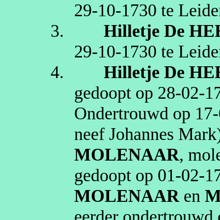
29‑10‑1730
te
Leide
3.
Hilletje
De HE
29‑10‑1730
te
Leide
4.
Hilletje
De HE
gedoopt op
28‑02‑1
Ondertrouwd op
17‑
neef Johannes Mark
MOLENAAR
,
mol
gedoopt op
01‑02‑1
MOLENAAR
en
M
eerder ondertrouwd