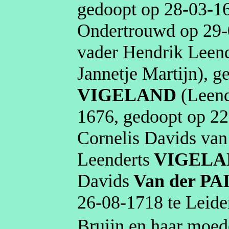
gedoopt op
28‑03‑1
Ondertrouwd op
29‑
vader Hendrik Leen
Jannetje
Martijn
), 
VIGELAND
(Leen
1676
, gedoopt op
22
Cornelis Davids van
Leenderts
VIGELA
Davids
Van der PA
26‑08‑1718
te
Leide
Bruijn en haar moed