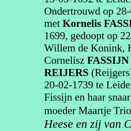
Ondertrouwd op
28‑
met
Kornelis
FASS
1699
, gedoopt op
22
Willem de Konink, K
Cornelisz
FASSIJN
REIJERS
(
Reijgers
20‑02‑1739
te
Leide
Fissijn
en haar snaar
moeder Maartje
Tri
Heese en zij van 