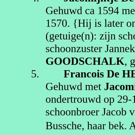
Gehuwd
ca 1594
me
1570
. {Hij is later
(getuige(n):
zijn sc
schoonzuster Janne
GOODSCHALK
, 
5.
Francois
De H
Gehuwd met
Jacomi
ondertrouwd op
29‑
schoonbroer Jacob v
Bussche
, haar bek.
A