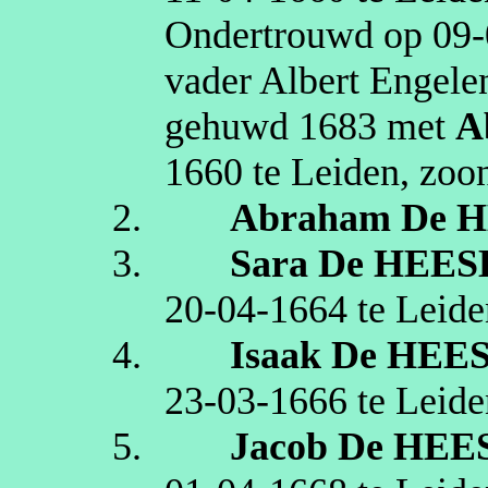
Ondertrouwd op
09‑
vader Albert Engele
gehuwd
1683
met
A
1660
te
Leiden
, zoo
2.
Abraham
De 
3.
Sara
De HEES
20‑04‑1664
te
Leide
4.
Isaak
De HEE
23‑03‑1666
te
Leide
5.
Jacob
De HEE