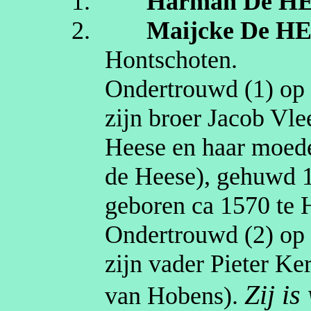
1.
Harman
De H
2.
Maijcke
De H
Hontschoten
.
Ondertrouwd (1) o
zijn broer Jacob
Vle
Heese en haar moed
de Heese
), gehuwd
geboren
ca 1570
te
Ondertrouwd (2) o
zijn vader Pieter
Ke
Zij i
van Hobens
).