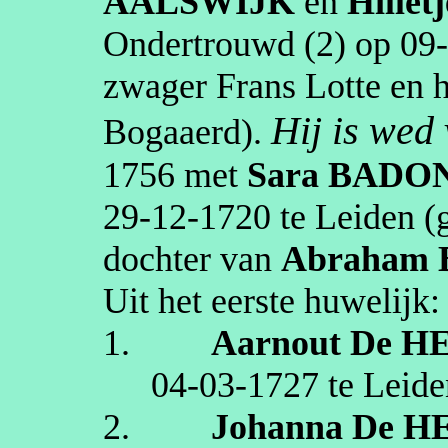
AALSWIJK
en
Hilletj
Ondertrouwd (2) op
09
zwager Frans Lotte en
Hij is wed
Bogaaerd
).
1756
met
Sara
BADO
29‑12‑1720
te
Leiden
(g
dochter van
Abraham
Uit het eerste huwelijk:
1.
Aarnout
De H
04‑03‑1727
te
Leide
2.
Johanna
De H