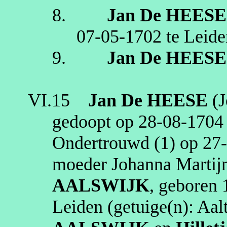
8.
Jan
De HEESE
07‑05‑1702
te
Leide
9.
Jan
De HEESE
VI.15
Jan
De HEESE
(J
gedoopt op
28‑08‑1704
Ondertrouwd (1) op
27
moeder Johanna Martij
AALSWIJK
, geboren
Leiden
(getuige(n):
Aal