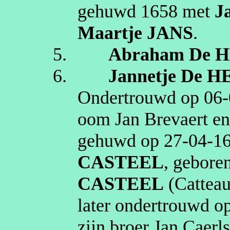
gehuwd
1658
met
J
Maartje
JANS
.
5.
Abraham
De 
6.
Jannetje
De H
Ondertrouwd op
06‑
oom Jan
Brevaert
en
gehuwd op
27‑04‑1
CASTEEL
, gebore
CASTEEL
(
Cattea
later ondertrouwd o
zijn broer Jan
Caerl