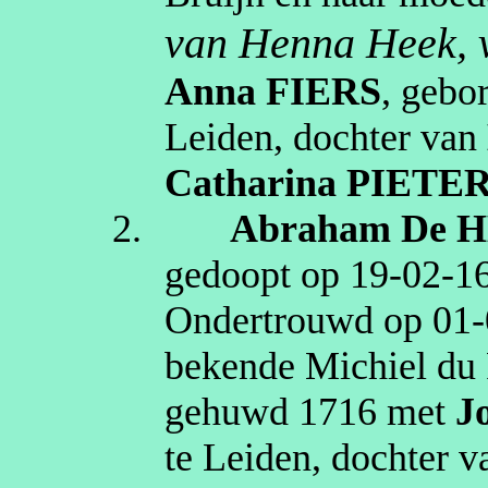
van Henna Heek, v
Anna
FIERS
, gebo
Leiden
, dochter van
Catharina
PIETE
2.
Abraham
De 
gedoopt op
19‑02‑1
Ondertrouwd op
01‑
bekende Michiel du
gehuwd
1716
met
J
te
Leiden
, dochter 