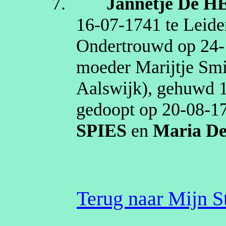
7.
Jannetje
De H
16‑07‑1741
te
Leide
Ondertrouwd op
24‑
moeder
Marijtje
Smi
Aalswijk
), gehuwd
gedoopt op
20‑08‑1
SPIES
en
Maria
De
Terug naar Mijn 