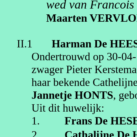
wed van
Francois
Maarten
VERVLO
II.1
Harman
De HEE
Ondertrouwd op
30‑04
zwager Pieter
Kerstema
haar bekende Cathelijn
Jannetje
HONTS
, ge
Uit dit huwelijk:
1.
Frans
De HES
2.
Cathalijne
De 