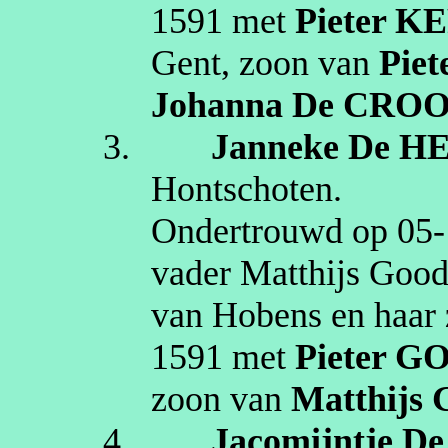
1591
met
Pieter
KE
Gent
, zoon van
Piet
Johanna
De CRO
3.
Janneke
De H
Hontschoten
.
Ondertrouwd op
05‑
vader Matthijs
Good
van Hobens en haar 
1591
met
Pieter
GO
zoon van
Matthijs
4.
Jacomijntje
De