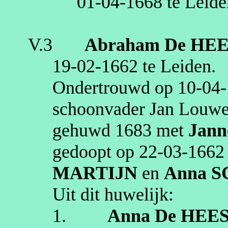
01‑04‑1668
te
Leide
V.3
Abraham
De HE
19‑02‑1662
te
Leiden
.
Ondertrouwd op
10‑04
schoonvader Jan Louwe
gehuwd
1683
met
Jann
gedoopt op
22‑03‑1662
MARTIJN
en
Anna
S
Uit dit huwelijk:
1.
Anna
De HEE