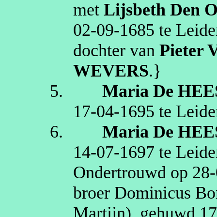
met
Lijsbeth
Den 
02‑09‑1685
te
Leide
dochter van
Pieter
V
WEVERS
.}
5.
Maria
De HEE
17‑04‑1695
te
Leide
6.
Maria
De HEE
14‑07‑1697
te
Leide
Ondertrouwd op
28‑
broer Dominicus
Bo
Martijn
), gehuwd
1