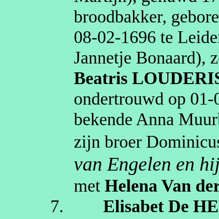
broodbakker
, gebor
08‑02‑1696
te
Leide
Jannetje
Bonaard
)
, 
Beatris
LOUDERI
ondertrouwd op
01‑
bekende Anna Muurb
zijn broer Dominic
van Engelen en hi
met
Helena
Van de
7.
Elisabet
De HE