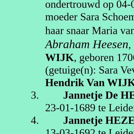
ondertrouwd op
04‑
moeder Sara
Schoe
haar snaar Maria van
Abraham Heesen
,
WIJK
, geboren
170
(getuige(n):
Sara
Vev
Hendrik
Van WIJ
3.
Jannetje
De H
23‑01‑1689
te
Leide
4.
Jannetje
HEZ
13‑03‑1692
te
Leide