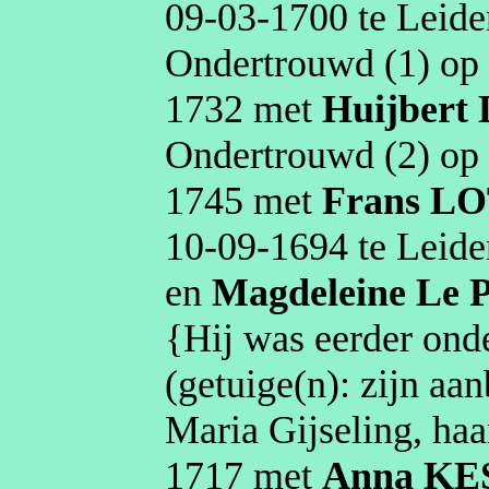
09‑03‑1700
te
Leide
Ondertrouwd (1) o
1732
met
Huijbert
Ondertrouwd (2) o
1745
met
Frans
LO
10‑09‑1694
te
Leide
en
Magdeleine
Le 
{Hij was eerder on
(getuige(n):
zijn
aan
Maria
Gijseling
, ha
1717
met
Anna
KE