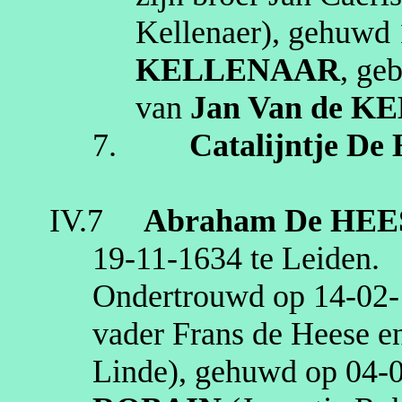
Kellenaer
), gehuwd
KELLENAAR
, ge
van
Jan
Van de K
7.
Catalijntje
De 
IV.7
Abraham
De HEE
19‑11‑1634
te
Leiden
.
Ondertrouwd op
14‑02
vader Frans de Heese 
Linde
), gehuwd op
04‑