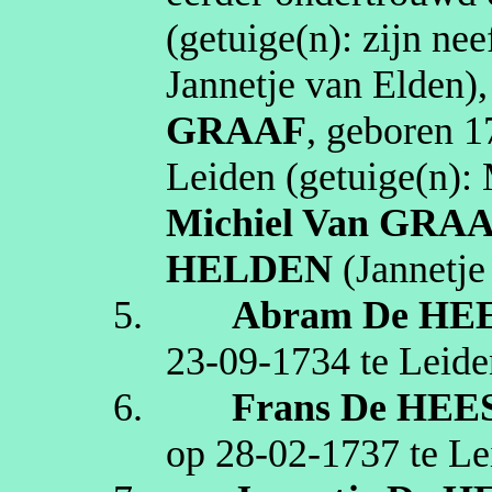
(getuige(n):
zijn ne
Jannetje
van Elden
)
GRAAF
, geboren
1
Leiden
(getuige(n):
Michiel
Van GRA
HELDEN
(
Jannetje
5.
Abram
De HE
23‑09‑1734
te
Leide
6.
Frans
De HEE
op
28‑02‑1737
te
Le