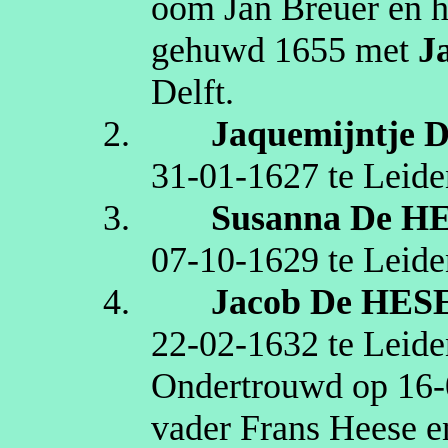
oom Jan Breuer en 
gehuwd
1655
met
J
Delft
.
2.
Jaquemijntje
D
31‑01‑1627
te
Leide
3.
Susanna
De H
07‑10‑1629
te
Leide
4.
Jacob
De HES
22‑02‑1632
te
Leide
Ondertrouwd op
16‑
vader Frans Heese 