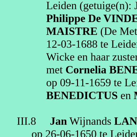
Leiden
(getuige(n):
Philippe
De VIND
MAISTRE
(De
Met
12‑03‑1688
te
Leide
Wicke
en haar zuste
met
Cornelia
BEN
op
09‑11‑1659
te
Le
BENEDICTUS
en
III.8
Jan
Wijnands
LA
op
26‑06‑1650
te
Leide