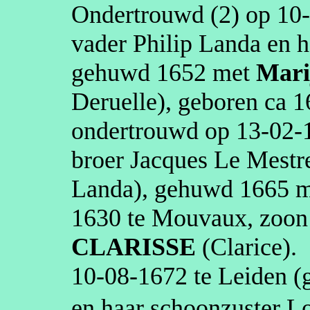
Ondertrouwd (2) op
10
vader Philip
Landa
en h
gehuwd
1652
met
Mari
Deruelle
)
, geboren
ca 1
ondertrouwd op
13‑02‑
broer Jacques Le
Mestr
Landa
), gehuwd
1665
m
1630
te
Mouvaux
, zoo
CLARISSE
(Clarice)
.
10‑08‑1672
te
Leiden
(g
en haar schoonzuster
Lo