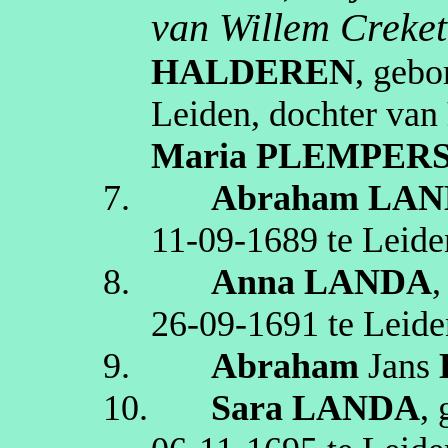
van Willem
Creket
HALDEREN
, geb
Leiden
, dochter van
Maria
PLEMPER
7.
Abraham
LAN
11‑09‑1689
te
Leide
8.
Anna
LANDA
26‑09‑1691
te
Leide
9.
Abraham
Jans
10.
Sara
LANDA
,