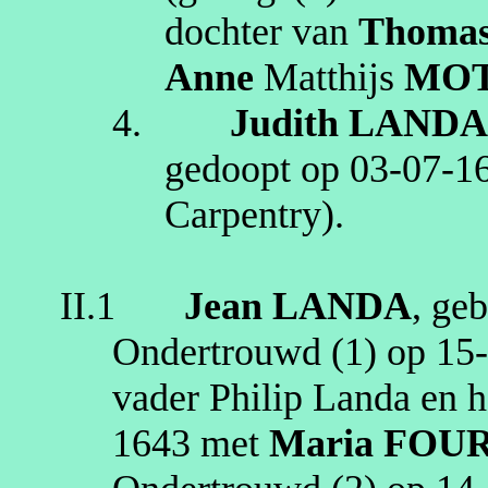
dochter van
Thoma
Anne
Matthijs
MO
4.
Judith
LAND
gedoopt op
03‑07‑1
Carpentry)
.
II.1
Jean
LANDA
, ge
Ondertrouwd (1) op
15
vader Philip
Landa
en h
1643
met
Maria
FOU