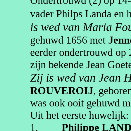
Ondertrouwd (2) op
14
vader
Philps
Landa
en 
is wed van Maria
Fou
gehuwd
1656
met
Jenn
eerder ondertrouwd op
zijn bekende Jean
Goet
Zij is wed van Jean
H
ROUVEROIJ
, gebore
was ook ooit gehuwd 
Uit het eerste huwelijk:
1.
Philippe
LAN