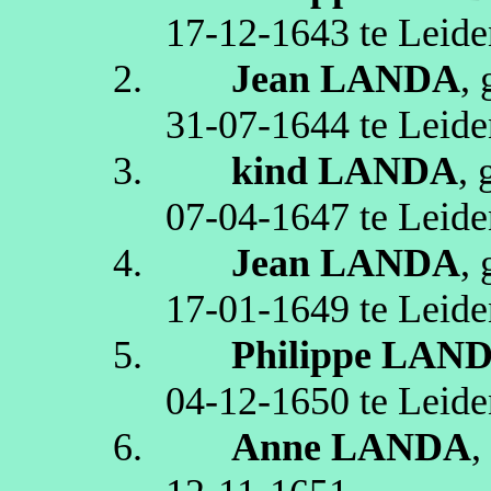
17‑12‑1643
te
Leide
2.
Jean
LANDA
,
31‑07‑1644
te
Leide
3.
kind
LANDA
,
07‑04‑1647
te
Leide
4.
Jean
LANDA
,
17‑01‑1649
te
Leide
5.
Philippe
LAN
04‑12‑1650
te
Leide
6.
Anne
LANDA
,