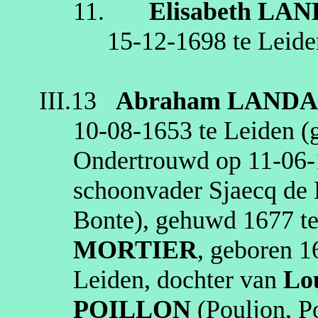
11.
Elisabeth
LAN
15‑12‑1698
te
Leide
III.13
Abraham
LAND
10‑08‑1653
te
Leiden
(g
Ondertrouwd op
11‑06
schoonvader
Sjaecq
de 
Bonte
), gehuwd
1677
t
MORTIER
, geboren
1
Leiden
, dochter van
Lo
POILLON
(
Pouljon
,
P