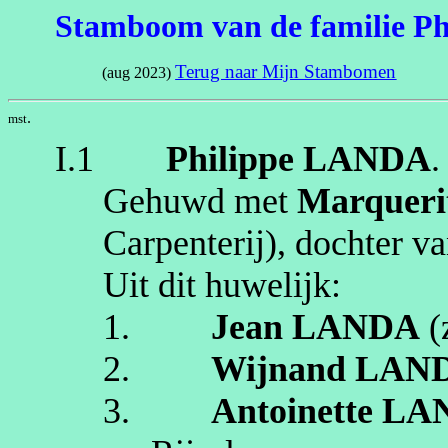
Stamboom van de familie Ph
Terug naar Mijn Stambomen
(aug 2023)
.
mst
I.1
Philippe
LANDA
.
Gehuwd met
Marqueri
Carpenterij
)
, dochter v
Uit dit huwelijk:
1.
Jean
LANDA
(
2.
Wijnand
LAN
3.
Antoinette
LA