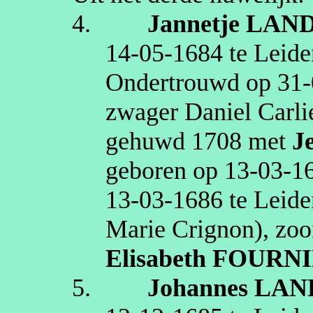
4.
Jannetje
LAN
14‑05‑1684
te
Leide
Ondertrouwd op
31‑
zwager Daniel
Carli
gehuwd
1708
met
J
geboren op
13‑03‑1
13‑03‑1686
te
Leide
Marie
Crignon
)
, zo
Elisabeth
FOURN
5.
Johannes
LAN