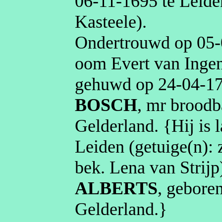
06‑11‑1695
te
Leide
Kasteele
)
.
Ondertrouwd op
05‑
oom Evert van Ingen
gehuwd op
24‑04‑1
BOSCH
,
mr
broodb
Gelderland
. {Hij is
Leiden
(getuige(n):
bek. Lena van Strijp
ALBERTS
, gebore
Gelderland
.}