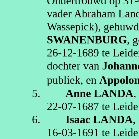
Ondertrouwd op
31‑
vader Abraham
Lan
Wassepick
), gehuw
SWANENBURG
, 
26‑12‑1689
te
Leide
dochter van
Johann
publiek
, en
Appolon
5.
Anne
LANDA
,
22‑07‑1687
te
Leide
6.
Isaac
LANDA
,
16‑03‑1691
te
Leide