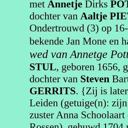
met
Annetje
Dirks
PO
dochter van
Aaltje
PI
Ondertrouwd (3) op
16
bekende Jan
Mone
en h
wed van
Annetge
Pot
STUL
, geboren
1656
, 
dochter van
Steven
Bar
GERRITS
. {Zij is la
Leiden
(getuige(n):
zij
zuster Anna Schoolaart
Rossen
), gehuwd
1704