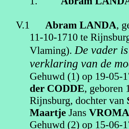
1.
Abram
LAND
V.1
Abram
LANDA
, 
11‑10‑1710
te
Rijnsbur
De vader i
Vlaming)
.
verklaring van de mo
Gehuwd (1) op
19‑05‑1
der CODDE
, geboren
Rijnsburg
, dochter van
Maartje
Jans
VROMA
Gehuwd (2) op
15‑06‑1