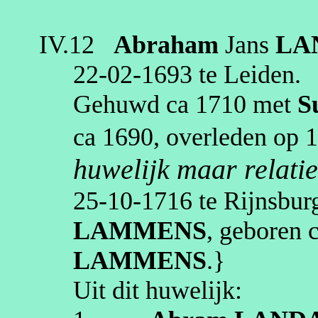
IV.12
Abraham
Jans
LA
22‑02‑1693
te
Leiden
.
Gehuwd
ca 1710
met
S
ca 1690
, overleden op
1
huwelijk maar relatie
25‑10‑1716
te
Rijnsbur
LAMMENS
, geboren
LAMMENS
.}
Uit dit huwelijk: