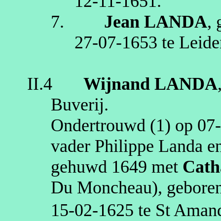
12‑11‑1651
.
7.
Jean
LANDA
,
27‑07‑1653
te
Leide
II.4
Wijnand
LANDA
Buverij
.
Ondertrouwd (1) op
07
vader Philippe
Landa
en
gehuwd
1649
met
Cath
Du
Moncheau
)
, gebore
15‑02‑1625
te
St Aman