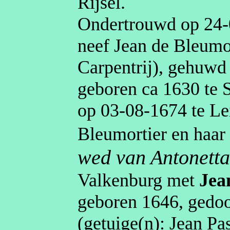
Rijsel
.
Ondertrouwd op
24‑
neef Jean de Bleumo
Carpentrij
), gehuw
geboren
ca 1630
te
op
03‑08‑1674
te
Le
Bleumortier en haa
wed van Antonett
Valkenburg
met
Jea
geboren
1646
, gedoo
(getuige(n):
Jean
Pa