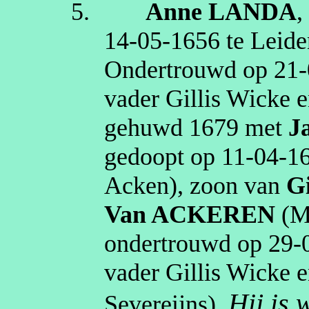
5.
Anne
LANDA
,
14‑05‑1656
te
Leide
Ondertrouwd op
21‑
vader Gillis
Wicke
e
gehuwd
1679
met
J
gedoopt op
11‑04‑1
Acken
)
, zoon van
Gi
Van ACKEREN
(M
ondertrouwd op
29‑
vader Gillis
Wicke
e
Hij is
Severeijns
).