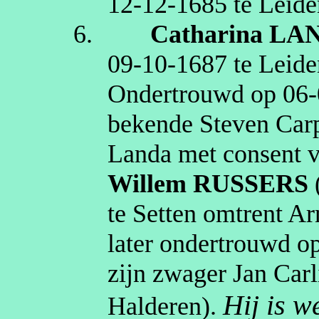
12‑12‑1685
te
Leide
6.
Catharina
LA
09‑10‑1687
te
Leide
Ondertrouwd op
06‑
bekende Steven Carp
Landa
met consent v
Willem
RUSSERS
te
Setten
omtrent A
later ondertrouwd o
zijn zwager Jan Carl
Hij is 
Halderen
).