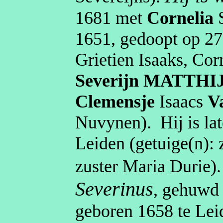
1681
met
Cornelia
1651
, gedoopt op
27
Grietien
Isaaks, Cor
Severijn
MATTHI
Clemensje
Isaacs
V
Nuvynen
)
.
Hij is l
Leiden
(getuige(n):
zuster Maria
Durie
)
Severinus
, gehuw
geboren
1658
te
Lei