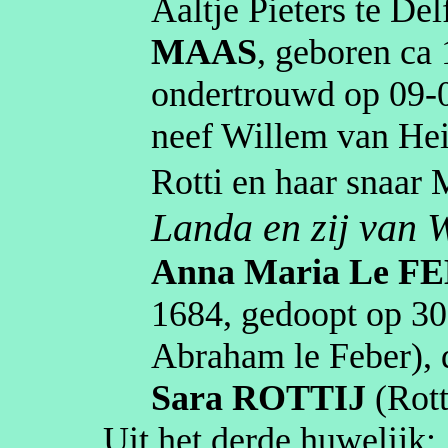
Aaltje Pieters te Del
MAAS
, geboren
ca
ondertrouwd op
09‑
neef Willem van Hei
Rotti
en haar snaar 
Landa
en zij van 
Anna Maria
Le F
1684
, gedoopt op
30
Abraham
le
Feber
)
,
Sara
ROTTIJ
(
Rott
Uit het derde huwelijk: