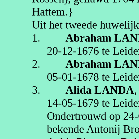
Hattem
.}
Uit het tweede huwelijk
1.
Abraham
LAN
20‑12‑1676
te
Leide
2.
Abraham
LAN
05‑01‑1678
te
Leide
3.
Alida
LANDA
14‑05‑1679
te
Leide
Ondertrouwd op
24‑
bekende
Antonij
Bro