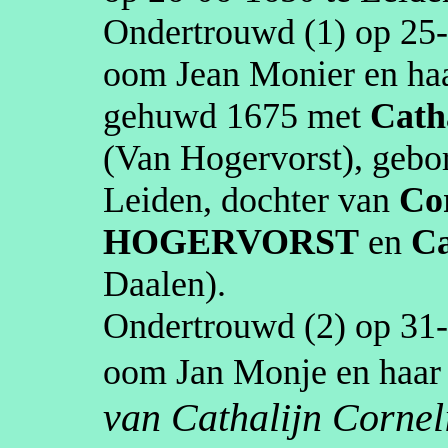
Ondertrouwd (1) op
25
oom Jean Monier en ha
gehuwd
1675
met
Cath
(Van Hogervorst)
, geb
Leiden
, dochter van
Cor
HOGERVORST
en
Ca
Daalen)
.
Ondertrouwd (2) op
31
oom Jan
Monje
en haa
van
Cathalijn
Corneli