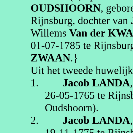
OUDSHOORN
, gebo
Rijnsburg
, dochter van
Willems
Van der KW
01‑07‑1785
te
Rijnsbur
ZWAAN
.}
Uit het tweede huwelijk
1.
Jacob
LANDA
26‑05‑1765
te
Rijns
Oudshoorn)
.
2.
Jacob
LANDA
19‑11‑1775
te
Rijns