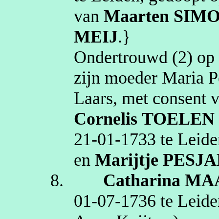
van
Maarten
SIM
MEIJ
.}
Ondertrouwd (2) o
zijn moeder Maria
P
Laars, met consent 
Cornelis
TOELEN
21‑01‑1733
te
Leide
en
Marijtje
PESJA
8.
Catharina
MA
01‑07‑1736
te
Leide