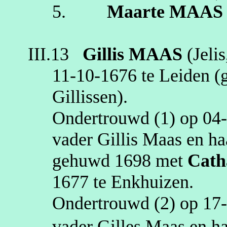
5.
Maarte
MAAS
III.13
Gillis
MAAS
(Jeli
11‑10‑1676
te
Leiden
(g
Gillissen)
.
Ondertrouwd (1) op
04
vader Gillis Maas en ha
gehuwd
1698
met
Cath
1677
te
Enkhuizen
.
Ondertrouwd (2) op
17
vader Gilles Maas en ha