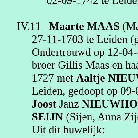
02‑09‑1742
te
Leide
IV.11
Maarte
MAAS
(Ma
27‑11‑1703
te
Leiden
(g
Ondertrouwd op
12‑04
broer Gillis Maas en h
1727
met
Aaltje
NIE
Leiden
, gedoopt op
09‑
Joost
Janz
NIEUWHO
SEIJN
(
Sijen
, Anna
Zij
Uit dit huwelijk: