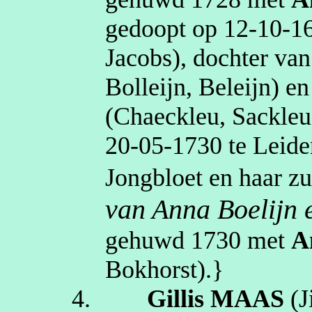
gedoopt op
12‑10‑1
Jacobs)
, dochter va
Bolleijn
,
Beleijn
)
e
(
Chaeckleu
,
Sackleu
20‑05‑1730
te
Leide
Jongbloet
en haar zu
van Anna Boelijn 
gehuwd
1730
met
A
Bokhorst)
.}
4.
Gillis
MAAS
(
J