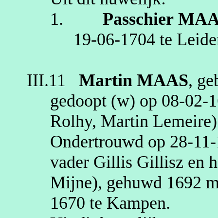
1.
Passchier
MAA
19‑06‑1704
te
Leide
III.11
Martin
MAAS
, g
gedoopt (
w
) op
08‑02‑
Rolhy
, Martin
Lemeire
)
Ondertrouwd op
28‑11
vader Gillis
Gillisz
en h
Mijne
), gehuwd
1692
m
1670
te
Kampen
.