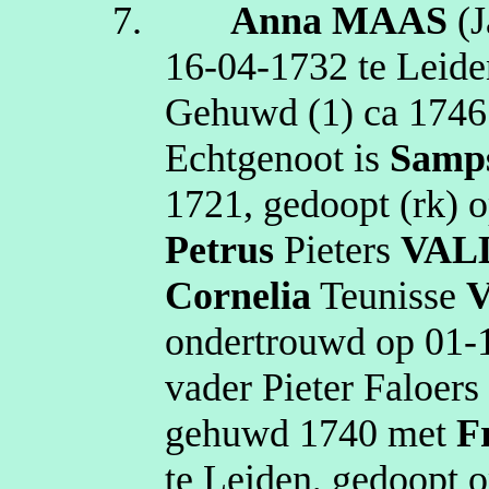
7.
Anna
MAAS
(
J
16‑04‑1732
te
Leide
Gehuwd (1)
ca 1746
Echtgenoot is
Samp
1721
, gedoopt (
rk
) 
Petrus
Pieters
VAL
Cornelia
Teunisse
V
ondertrouwd op
01‑
vader Pieter
Faloers
gehuwd
1740
met
F
te
Leiden
, gedoopt 