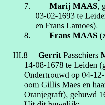
7.
Marij
MAAS
, 
03‑02‑1693
te
Leide
en Frans
Lamoes
)
.
8.
Frans
MAAS
(
III.8
Gerrit
Passchiers
14‑08‑1678
te
Leiden
(g
Ondertrouwd op
04‑12
oom Gillis Maes en haa
Oranjegraft
), gehuwd
1
Uit dit huwelijk: