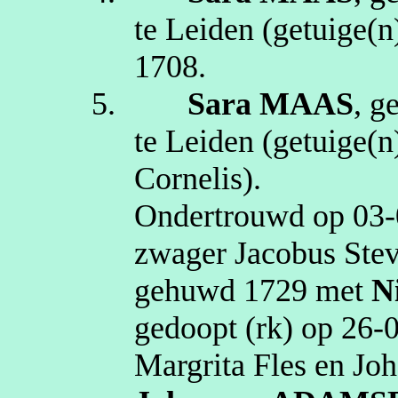
te
Leiden
(getuige(n
1708
.
5.
Sara
MAAS
, g
te
Leiden
(getuige(n
Cornelis)
.
Ondertrouwd op
03‑
zwager Jacobus Stev
gehuwd
1729
met
N
gedoopt (
rk
) op
26‑
Margrita
Fles en Jo