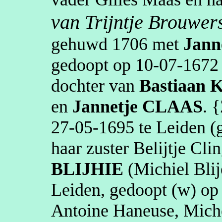
van Trijntje Brouwer
gehuwd
1706
met
Jann
gedoopt op
10‑07‑1672
dochter van
Bastiaan
en
Jannetje
CLAAS
. 
27‑05‑1695
te
Leiden
(g
haar zuster
Belijtje
Clin
BLIJHIE
(Michiel Blij
Leiden
, gedoopt (
w
) o
Antoine
Haneuse
,
Mich