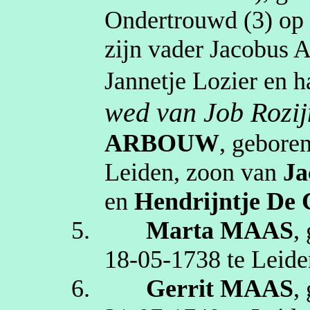
Ondertrouwd (3) o
zijn vader Jacobus
A
Jannetje
Lozier
en h
wed van Job Rozij
ARBOUW
, gebore
Leiden
, zoon van
Ja
en
Hendrijntje
De
5.
Marta
MAAS
,
18‑05‑1738
te
Leide
6.
Gerrit
MAAS
,