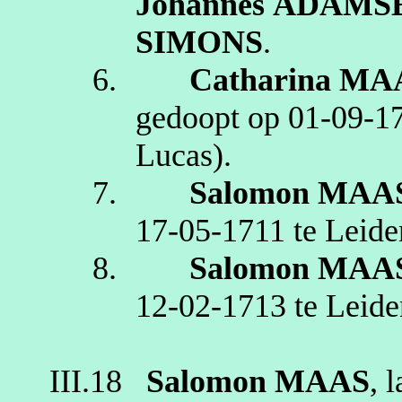
Johannes
ADAMS
SIMONS
.
6.
Catharina
MA
gedoopt op
01‑09‑1
Lucas)
.
7.
Salomon
MAA
17‑05‑1711
te
Leide
8.
Salomon
MAA
12‑02‑1713
te
Leide
III.18
Salomon
MAAS
,
l