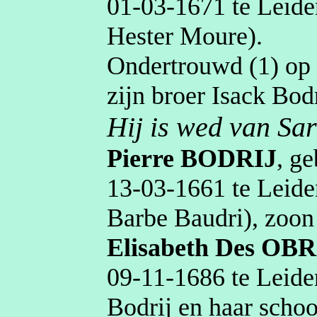
01‑03‑1671
te
Leide
Hester
Moure
)
.
Ondertrouwd (1) o
zijn broer
Isack
Bod
Hij is wed van Sa
Pierre
BODRIJ
, g
13‑03‑1661
te
Leide
Barbe
Baudri
)
, zoo
Elisabeth
Des OBR
09‑11‑1686
te
Leide
Bodrij
en haar scho