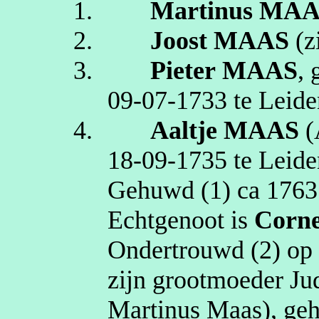
1.
Martinus
MAA
2.
Joost
MAAS
(z
3.
Pieter
MAAS
,
09‑07‑1733
te
Leide
4.
Aaltje
MAAS
(
18‑09‑1735
te
Leide
Gehuwd (1)
ca 1763
Echtgenoot is
Corne
Ondertrouwd (2) o
zijn grootmoeder Jud
Martinus Maas
), g