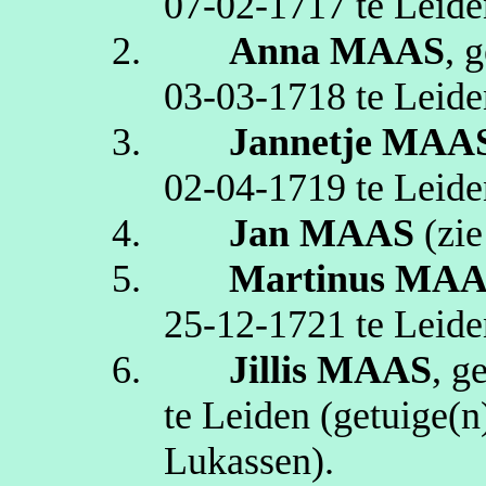
07‑02‑1717
te
Leide
2.
Anna
MAAS
, 
03‑03‑1718
te
Leide
3.
Jannetje
MAA
02‑04‑1719
te
Leide
4.
Jan
MAAS
(zi
5.
Martinus
MAA
25‑12‑1721
te
Leide
6.
Jillis
MAAS
, g
te
Leiden
(getuige(n
Lukassen)
.