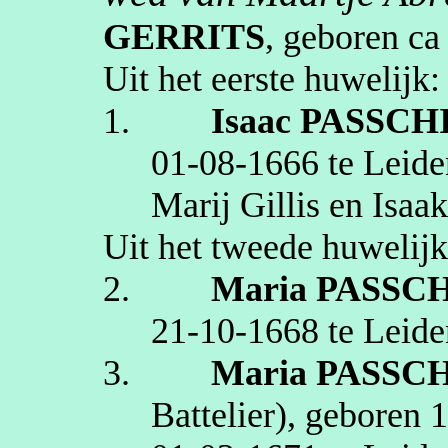
GERRITS
, geboren
ca
Uit het eerste huwelijk:
1.
Isaac
PASSCH
01‑08‑1666
te
Leide
Marij Gillis en Isa
Uit het tweede huwelijk
2.
Maria
PASSC
21‑10‑1668
te
Leide
3.
Maria
PASSC
Battelier
)
, geboren