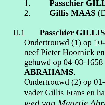
1.
Passchier
GIL
2.
Gillis
MAAS
(
II.1
Passchier
GILLI
Ondertrouwd (1) op
10
neef Pieter
Hoornick
en
gehuwd op
04‑08‑1658
ABRAHAMS
.
Ondertrouwd (2) op
01
vader Gillis Frans en ha
wed van Maartje Ab