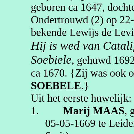
geboren
ca 1647
, docht
Ondertrouwd (2) op
22
bekende
Lewijs
de
Levi
Hij is wed van
Catali
Soebiele
, gehuwd
169
ca 1670
. {Zij was ook
SOEBELE
.}
Uit het eerste huwelijk:
1.
Marij
MAAS
, 
05‑05‑1669
te
Leide