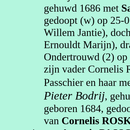
gehuwd
1686
met
S
gedoopt (
w
) op
25‑0
Willem
Jantie
)
, doc
Ernouldt
Marijn)
,
dr
Ondertrouwd (2) o
zijn vader Cornelis
Passchier
en haar
me
Pieter
Bodrij
, ge
geboren
1684
, gedo
van
Cornelis
ROS