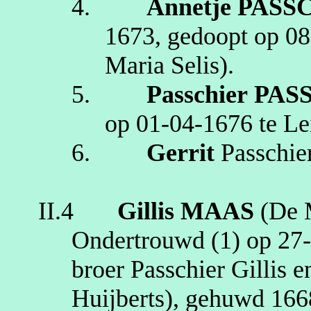
4.
Annetje
PASS
1673
, gedoopt op
08
Maria
Selis
)
.
5.
Passchier
PAS
op
01‑04‑1676
te
Le
6.
Gerrit
Passchie
II.4
Gillis
MAAS
(De 
Ondertrouwd (1) op
27
broer
Passchier
Gillis 
Huijberts
), gehuwd
166