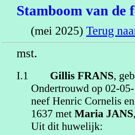
Stamboom van de f
Terug na
(mei 2025)
.
mst
I.1
Gillis
FRANS
, ge
Ondertrouwd op
02‑05
neef
Henric
Cornelis e
1637
met
Maria
JANS
Uit dit huwelijk: