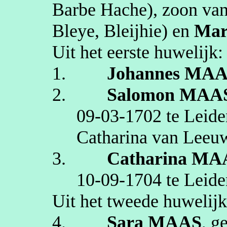
Barbe
Hache
)
, zoon va
Bleye
,
Bleijhie
)
en
Mar
Uit het eerste huwelijk:
1.
Johannes
MAA
2.
Salomon
MAA
09‑03‑1702
te
Leide
Catharina van Leeu
3.
Catharina
MA
10‑09‑1704
te
Leide
Uit het tweede huwelijk
4.
Sara
MAAS
, g