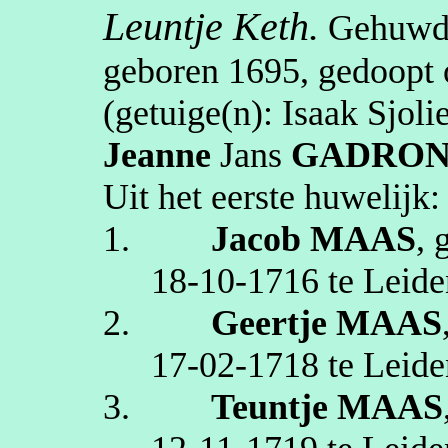
Leuntje
Keth
.
Gehuw
geboren
1695
, gedoopt
(getuige(n):
Isaak
Sjoli
Jeanne
Jans
GADRO
Uit het eerste huwelijk:
1.
Jacob
MAAS
, 
18‑10‑1716
te
Leide
2.
Geertje
MAAS
17‑02‑1718
te
Leide
3.
Teuntje
MAAS