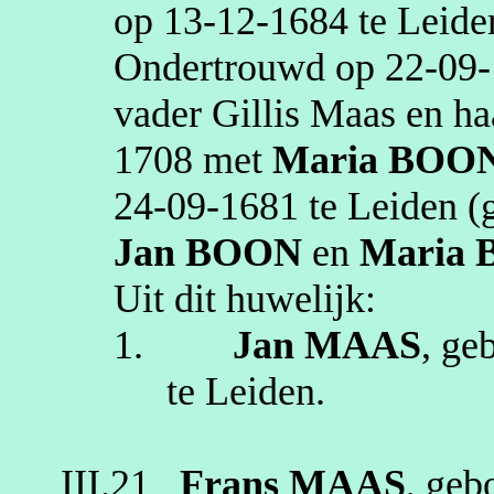
op
13‑12‑1684
te
Leide
Ondertrouwd op
22‑09
vader Gillis Maas en h
1708
met
Maria
BOO
24‑09‑1681
te
Leiden
(g
Jan
BOON
en
Maria
Uit dit huwelijk:
1.
Jan
MAAS
, ge
te
Leiden
.
III.21
Frans
MAAS
, geb