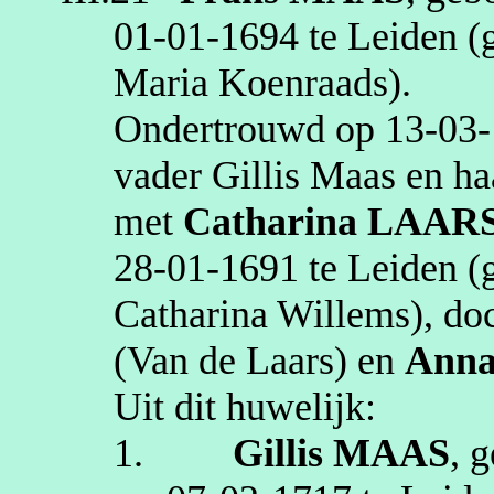
01‑01‑1694
te
Leiden
(g
Maria Koenraads)
.
Ondertrouwd op
13‑03
vader Gillis Maas en h
met
Catharina
LAAR
28‑01‑1691
te
Leiden
(g
Catharina Willems)
, do
(Van de Laars)
en
Ann
Uit dit huwelijk:
1.
Gillis
MAAS
, 