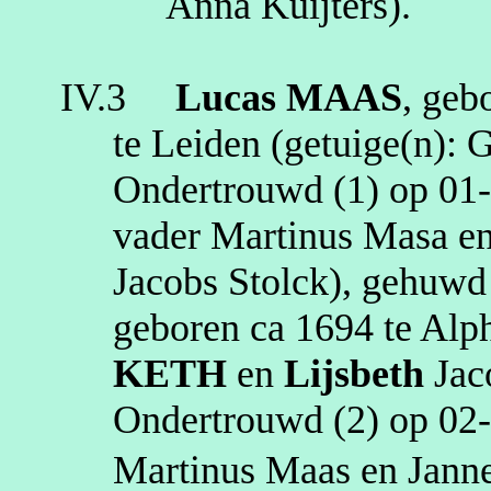
Anna
Kuijters
)
.
IV.3
Lucas
MAAS
, geb
te
Leiden
(getuige(n):
G
Ondertrouwd (1) op
01
vader Martinus
Masa
en
Jacobs
Stolck
), gehuw
geboren
ca 1694
te
Alp
KETH
en
Lijsbeth
Jac
Ondertrouwd (2) op
02
Martinus Maas en
Janne