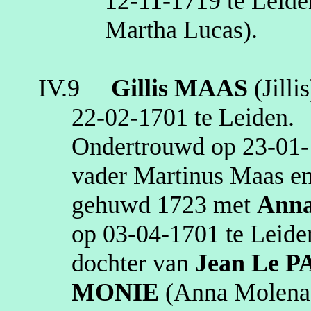
12‑11‑1719
te
Leide
Martha Lucas)
.
IV.9
Gillis
MAAS
(
Jillis
22‑02‑1701
te
Leiden
.
Ondertrouwd op
23‑01
vader Martinus Maas e
gehuwd
1723
met
Ann
op
03‑04‑1701
te
Leide
dochter van
Jean
Le P
MONIE
(Anna Molena