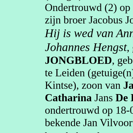
Ondertrouwd (2) o
zijn broer Jacobus
J
Hij is wed van An
Johannes Hengst
,
JONGBLOED
, ge
te
Leiden
(getuige(n
Kintse
)
, zoon van
J
Catharina
Jans
De
ondertrouwd op
18‑
bekende Jan
Vilvoor