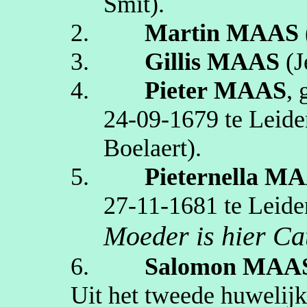
Smit)
.
2.
Martin
MAAS
3.
Gillis
MAAS
(J
4.
Pieter
MAAS
,
24‑09‑1679
te
Leide
Boelaert
)
.
5.
Pieternella
MA
27‑11‑1681
te
Leide
Moeder is hier Ca
6.
Salomon
MAA
Uit het tweede huwelijk