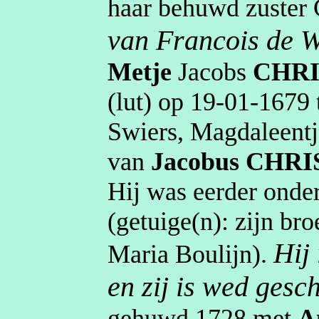
haar behuwd zuster 
van
Francois
de W
Metje
Jacobs
CHRI
(
lut
) op
19‑01‑1679
Swiers,
Magdaleentj
van
Jacobus
CHRI
Hij was eerder ond
(getuige(n):
zijn br
Hij
Maria
Boulijn
).
en zij is wed ges
gehuwd
1728
met
A