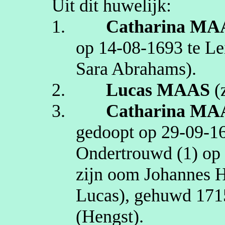
Uit dit huwelijk:
1.
Catharina
MA
op
14‑08‑1693
te
Le
Sara Abrahams)
.
2.
Lucas
MAAS
(
3.
Catharina
MA
gedoopt op
29‑09‑1
Ondertrouwd (1) o
zijn oom Johannes
H
Lucas
), gehuwd
171
(Hengst)
.