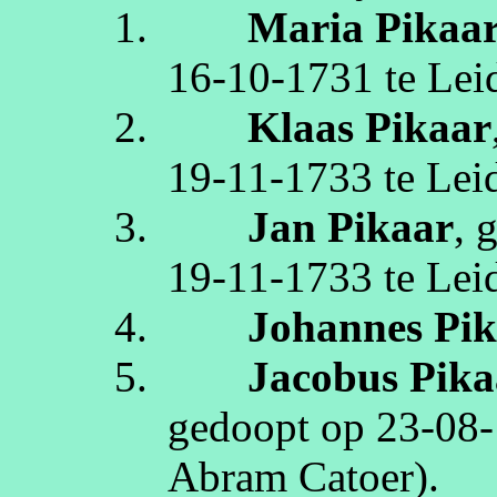
1.
Maria
Pikaa
16‑10‑1731
te
Lei
2.
Klaas
Pikaar
19‑11‑1733
te
Lei
3.
Jan
Pikaar
, 
19‑11‑1733
te
Lei
4.
Johannes
Pi
5.
Jacobus
Pika
gedoopt op
23‑08
Abram
Catoer
)
.