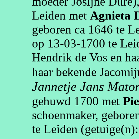
moeder
Josijne
Dure
)
Leiden
met
Agnieta
geboren
ca 1646
te
L
op
13‑03‑1700
te
Lei
Hendrik de Vos en h
haar bekende Jacomij
Jannetje
Jans
Mato
gehuwd
1700
met
Pie
schoenmaker
, gebore
te
Leiden
(getuige(n)