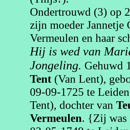
Ondertrouwd (3) op
2
zijn moeder
Jannetje
Vermeulen en haar s
Hij is wed van Mar
Jongeling.
Gehuwd
Tent
(Van Lent)
, geb
09‑09‑1725
te
Leiden
Tent)
, dochter van
Te
Vermeulen
. {Zij was