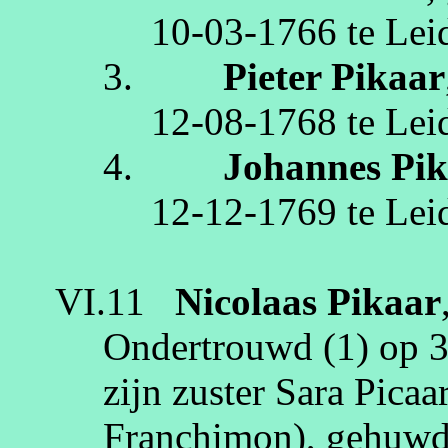
10‑03‑1766
te
Lei
3.
Pieter
Pikaar
12‑08‑1768
te
Lei
4.
Johannes
Pi
12‑12‑1769
te
Lei
VI.11
Nicolaas
Pikaar
Ondertrouwd (1) op
3
zijn zuster Sara
Picaa
Franchimon
), gehuw