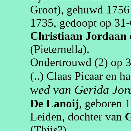
Groot
), gehuwd
1756
1735
, gedoopt op
31‑
Christiaan
Jordaan
(
Pieternella
)
.
Ondertrouwd (2) op
3
(..) Claas
Picaar
en ha
wed van
Gerida
Jor
De
Lanoij
, geboren
1
Leiden
, dochter van
G
(Thijs?)
.