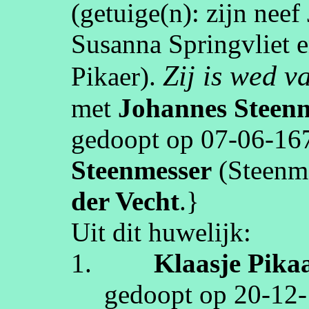
(getuige(n):
zijn neef
Susanna Springvliet 
Zij is wed 
Pikaer
).
met
Johannes
Steen
gedoopt op
07‑06‑16
Steenmesser
(
Steenm
der Vecht
.}
Uit dit huwelijk:
1.
Klaasje
Pika
gedoopt op
20‑12