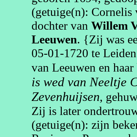
(getuige(n):
Cornelis
dochter van
Willem
V
Leeuwen
. {Zij was 
05‑01‑1720
te
Leiden
van Leeuwen en haar
is wed van Neeltje 
Zevenhuijsen
, gehu
Zij is later ondertro
(getuige(n):
zijn beke