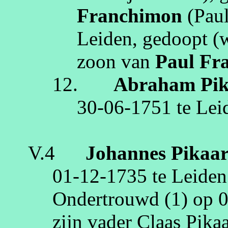
Franchimon
(Paul
Leiden
, gedoopt (
zoon van
Paul
Fr
12.
Abraham
Pi
30‑06‑1751
te
Lei
V.4
Johannes
Pikaa
01‑12‑1735
te
Leiden
Ondertrouwd (1) op
0
zijn vader Claas
Pika