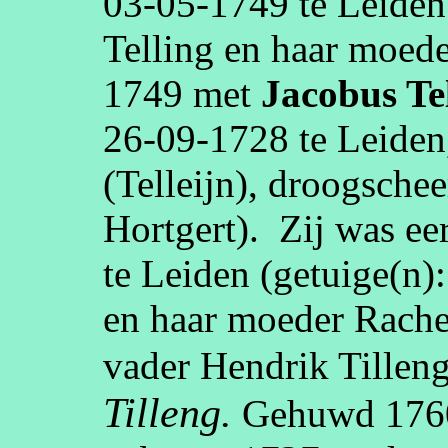
03‑05‑1749
te
Leiden
Telling en haar moed
1749
met
Jacobus
Te
26‑09‑1728
te
Leiden
(
Telleijn
)
,
droogschee
Hortgert
)
.
Zij was e
te
Leiden
(getuige(n)
en haar moeder Rache
vader Hendrik
Tillen
Tilleng
.
Gehuwd
176