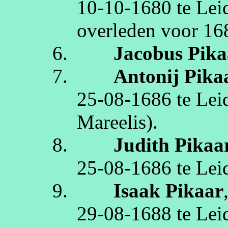
10‑10‑1680
te
Lei
overleden
voor 16
6.
Jacobus
Pika
7.
Antonij
Pika
25‑08‑1686
te
Lei
Mareelis
)
.
8.
Judith
Pikaa
25‑08‑1686
te
Lei
9.
Isaak
Pikaar
29‑08‑1688
te
Lei