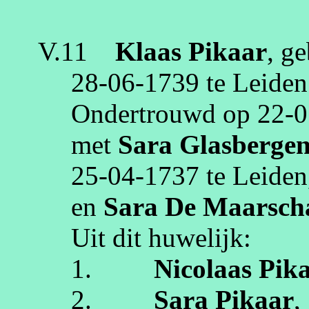
V.11
Klaas
Pikaar
, g
28‑06‑1739
te
Leiden
Ondertrouwd op
22‑0
met
Sara
Glasberge
25‑04‑1737
te
Leiden
en
Sara
De Maarsch
Uit dit huwelijk:
1.
Nicolaas
Pik
2.
Sara
Pikaar
,