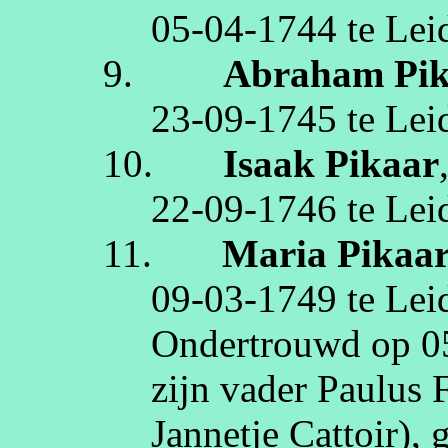
05‑04‑1744
te
Lei
9.
Abraham
Pi
23‑09‑1745
te
Lei
10.
Isaak
Pikaar
22‑09‑1746
te
Lei
11.
Maria
Pikaa
09‑03‑1749
te
Lei
Ondertrouwd op
0
zijn vader Paulus
Jannetje
Cattoir
),