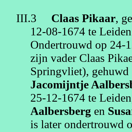
III.3
Claas
Pikaar
, g
12‑08‑1674
te
Leiden
Ondertrouwd op
24‑1
zijn vader Claas
Pika
Springvliet
), gehuwd
Jacomijntje
Aalbers
25‑12‑1674
te
Leiden
Aalbersberg
en
Susa
is later ondertrouwd 