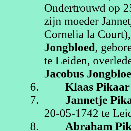
Ondertrouwd op
2
zijn moeder
Jannet
Cornelia la Court
)
Jongbloed
, gebor
te
Leiden
, overle
Jacobus
Jongblo
6.
Klaas
Pikaar
7.
Jannetje
Pik
20‑05‑1742
te
Lei
8.
Abraham
Pi