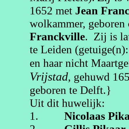
1652
met
Jean
Franc
wolkammer
, geboren
Franckville
.
Zij is 
te
Leiden
(getuige(n)
en haar nicht
Maartge
Vrijstad
, gehuwd
16
geboren te
Delft
.}
Uit dit huwelijk:
1.
Nicolaas
Pik
2.
Gillis
Pikaar