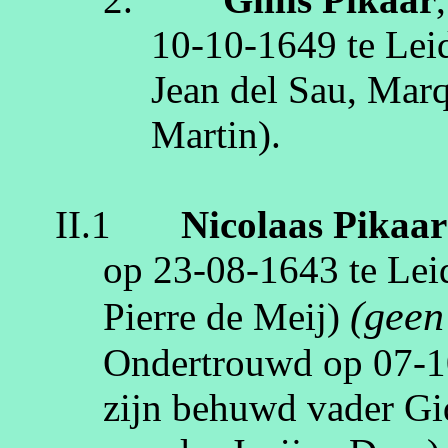
10‑10‑1649
te
Lei
Jean del
Sau
, Mar
Martin)
.
II.1
Nicolaas
Pikaar
op
23‑08‑1643
te
Lei
(geen
Pierre de Meij)
Ondertrouwd op
07‑1
zijn behuwd vader Gi