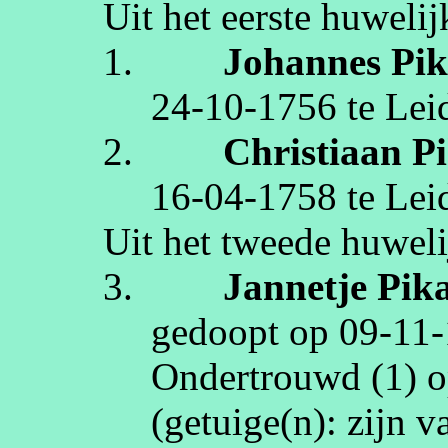
Uit het eerste huwelij
1.
Johannes
Pi
24‑10‑1756
te
Lei
2.
Christiaan
P
16‑04‑1758
te
Lei
Uit het tweede huweli
3.
Jannetje
Pik
gedoopt op
09‑11
Ondertrouwd (1) 
(getuige(n):
zijn v