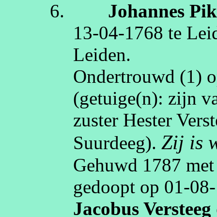
6.
Johannes
Pi
13‑04‑1768
te
Lei
Leiden
.
Ondertrouwd (1) 
(getuige(n):
zijn 
zuster Hester Vers
Zij is
Suurdeeg
).
Gehuwd
1787
me
gedoopt op
01‑08
Jacobus
Versteeg