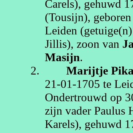
Carels
), gehuwd
1
(
Tousijn
)
, gebore
Leiden
(getuige(n
Jillis
)
, zoon van
J
Masijn
.
2.
Marijtje
Pik
21‑01‑1705
te
Lei
Ondertrouwd op
3
zijn vader Paulus
Karels
), gehuwd
1