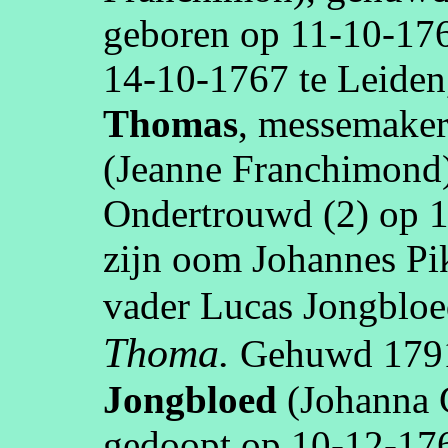
geboren op
11‑10‑17
14‑10‑1767
te
Leiden
Thomas
,
messemaker
(Jeanne
Franchimond
Ondertrouwd (2) op
1
zijn oom Johannes
Pi
vader Lucas Jongblo
Thoma
.
Gehuwd
179
Jongbloed
(Johanna 
gedoopt op
10‑12‑17