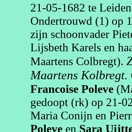
21‑05‑1682
te
Leiden
Ondertrouwd (1) op
1
zijn schoonvader Pie
Lijsbeth
Karels en haa
Z
Maartens
Colbregt
).
Maartens
Kolbregt
.
Francoise
Poleve
(Ma
gedoopt (
rk
) op
21‑0
Maria Conijn en Pier
Poleve
en
Sara
Uijtt