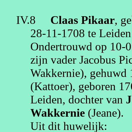
IV.8
Claas
Pikaar
, g
28‑11‑1708
te
Leiden
Ondertrouwd op
10‑0
zijn vader Jacobus
Pi
Wakkernie
), gehuwd
(
Kattoer
)
, geboren
17
Leiden
, dochter van
J
Wakkernie
(
Jeane
)
.
Uit dit huwelijk: