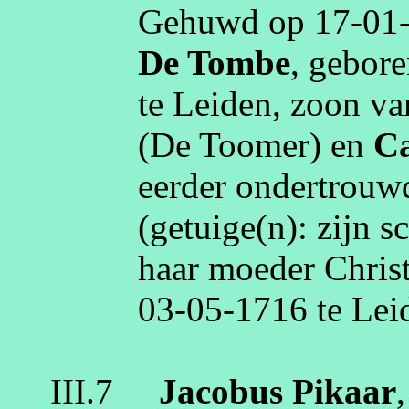
Gehuwd op
17‑01
De Tombe
, gebor
te
Leiden
, zoon v
(De
Toomer
)
en
Ca
eerder ondertrou
(getuige(n):
zijn 
haar moeder Christ
03‑05‑1716
te
Lei
III.7
Jacobus
Pikaar