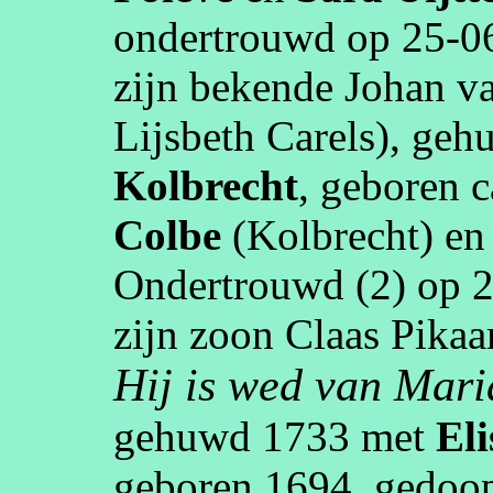
ondertrouwd op
25‑0
zijn bekende Johan v
Lijsbeth
Carels
), ge
Kolbrecht
, geboren
c
Colbe
(
Kolbrecht
)
e
Ondertrouwd (2) op
2
zijn zoon Claas
Pikaa
Hij is wed van Mar
gehuwd
1733
met
El
geboren
1694
, gedoo