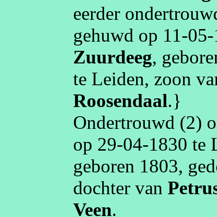
eerder ondertrou
gehuwd op
11‑05‑
Zuurdeeg
, gebor
te
Leiden
, zoon v
Roosendaal
.}
Ondertrouwd (2) 
op
29‑04‑1830
te
geboren
1803
, ge
dochter van
Petru
Veen
.