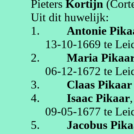
Pieters
Kortijn
(
Cort
Uit dit huwelijk:
1.
Antonie
Pika
13‑10‑1669
te
Lei
2.
Maria
Pikaa
06‑12‑1672
te
Lei
3.
Claas
Pikaar
4.
Isaac
Pikaar
09‑05‑1677
te
Lei
5.
Jacobus
Pika