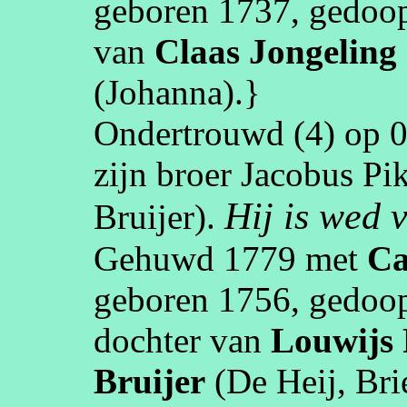
geboren
1737
, gedoo
van
Claas
Jongeling
(Johanna)
.}
Ondertrouwd (4) op
0
zijn broer Jacobus
Pi
Hij is wed 
Bruijer
).
Gehuwd
1779
met
Ca
geboren
1756
, gedoo
dochter van
Louwijs
Bruijer
(De Heij,
Bri