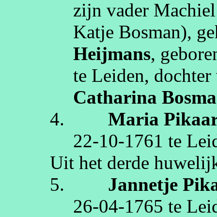
zijn vader Machiel
Katje Bosman
), g
Heijmans
, gebor
te
Leiden
, dochter
Catharina
Bosma
4.
Maria
Pikaa
22‑10‑1761
te
Lei
Uit het derde huwelij
5.
Jannetje
Pik
26‑04‑1765
te
Lei