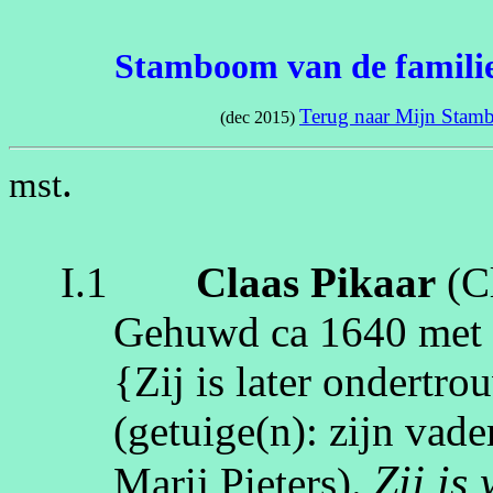
Stamboom van de famili
Terug naar Mijn Sta
(dec 2015)
.
mst
I.1
Claas
Pikaar
(C
Gehuwd
ca 1640
me
{Zij is later ondertr
(getuige(n):
zijn vade
Zij is
Marij Pieters
).