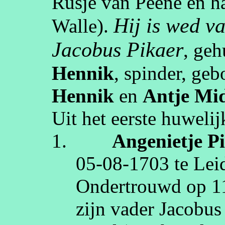
Rusje van
Peene
en ha
Hij is wed va
Walle
).
Jacobus
Pikaer
, ge
Hennik
,
spinder
, ge
Hennik
en
Antje
Mid
Uit het eerste huwelij
1.
Angenietje
P
05‑08‑1703
te
Lei
Ondertrouwd op
1
zijn vader Jacobu