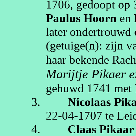
1706
, gedoopt op
Paulus
Hoorn
en
later ondertrouwd
(getuige(n):
zijn v
haar bekende Rac
Marijtje
Pikaer
e
gehuwd
1741
met
3.
Nicolaas
Pik
22‑04‑1707
te
Lei
4.
Claas
Pikaar