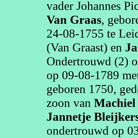
vader Johannes
Pi
Van Graas
, gebo
24‑08‑1755
te
Lei
(Van Graast)
en
Ja
Ondertrouwd (2) 
op
09‑08‑1789
me
geboren
1750
, ge
zoon van
Machiel
Jannetje
Bleijker
ondertrouwd op
0