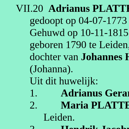
VII.20
Adrianus
PLATT
gedoopt op
04‑07‑1773
Gehuwd op
10‑11‑1815
geboren
1790
te
Leiden
dochter van
Johannes
(Johanna)
.
Uit dit huwelijk:
1.
Adrianus Gera
2.
Maria
PLATT
Leiden
.