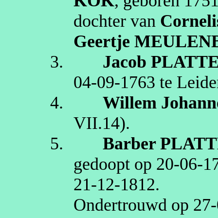
KOK
, geboren
175
dochter van
Corneli
Geertje
MEULEN
3.
Jacob
PLATT
04‑09‑1763
te
Leide
4.
Willem Johann
VII.14
).
5.
Barber
PLATT
gedoopt op
20‑06‑1
21‑12‑1812
.
Ondertrouwd op
27‑