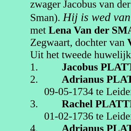
zwager Jacobus van der
Hij is wed va
Sman
).
met
Lena
Van der SM
Zegwaart
, dochter van
Uit het tweede huwelijk
1.
Jacobus
PLAT
2.
Adrianus
PLA
09‑05‑1734
te
Leide
3.
Rachel
PLATT
01‑02‑1736
te
Leide
4.
Adrianus
PLA