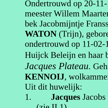
Ondertrouwd op
20‑11
meester Willem Maarten
bek Jacobmijntje Frans
WATON
(
Trijn
)
, gebo
ondertrouwd op
11‑02‑
Huijck
Beleijn
en haar 
Jacques Plateau.
Geh
KENNOIJ
,
wolkamme
Uit dit huwelijk:
1.
Jacques
Jacobs
(zie
II.1
).