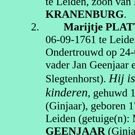
te
Leiden
, zoon van
KRANENBURG
.
2.
Marijtje
PLAT
06‑09‑1761
te
Leide
Ondertrouwd op
24‑
vader Jan Geenjaar
Hij i
Slegtenhorst
).
kinderen
, gehuwd
(
Ginjaar
)
, geboren
1
Leiden
(getuige(n):
GEENJAAR
(
Ginja