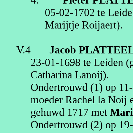
05‑02‑1702
te
Leide
Marijtje
Roijaert
)
.
V.4
Jacob
PLATTEE
23‑01‑1698
te
Leiden
(g
Catharina
Lanoij
)
.
Ondertrouwd (1) op
11
moeder Rachel la
Noij
e
gehuwd
1717
met
Mari
Ondertrouwd (2) op
19