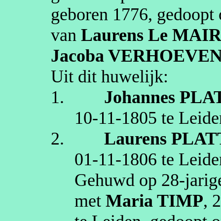
geboren
1776
, gedoopt
van
Laurens
Le MAI
Jacoba
VERHOEVE
Uit dit huwelijk:
1.
Johannes
PLA
10‑11‑1805
te
Leide
2.
Laurens
PLAT
01‑11‑1806
te
Leide
Gehuwd op 28‑jarige
met
Maria
TIMP
, 