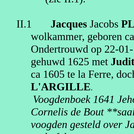
II.1
Jacques
Jacobs
PL
wolkammer
, geboren
c
Ondertrouwd op
22‑01
gehuwd
1625
met
Judi
ca 1605
te
la Ferre
, doc
L'ARGILLE
.
Voogdenboek 1641
Jeh
Cornelis de Bout **
saa
voogden gesteld over J