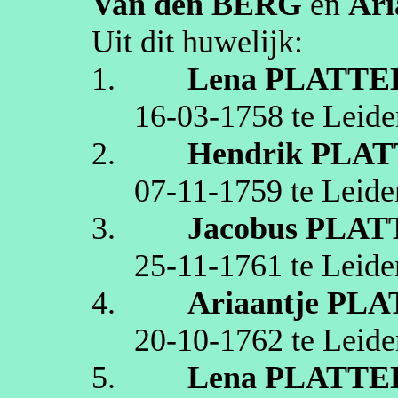
Van den BERG
en
Ari
Uit dit huwelijk:
1.
Lena
PLATTE
16‑03‑1758
te
Leide
2.
Hendrik
PLAT
07‑11‑1759
te
Leide
3.
Jacobus
PLAT
25‑11‑1761
te
Leide
4.
Ariaantje
PLA
20‑10‑1762
te
Leide
5.
Lena
PLATTE