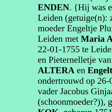
ENDEN
. {Hij was 
Leiden
(getuige(n):
moeder Engeltje Plu
Leiden
met
Maria
A
22‑01‑1755
te
Leide
en
Pieternelletje
van
ALTERA
en
Engelt
ondertrouwd op
26‑
vader Jacobus
Ginja
(schoonmoeder?)
),