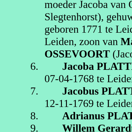
moeder Jacoba van
Slegtenhorst
), geh
geboren
1771
te
Lei
Leiden
, zoon van
Ma
OSSEVOORT
(Jac
6.
Jacoba
PLATT
07‑04‑1768
te
Leide
7.
Jacobus
PLAT
12‑11‑1769
te
Leide
8.
Adrianus
PLA
9.
Willem Gerard