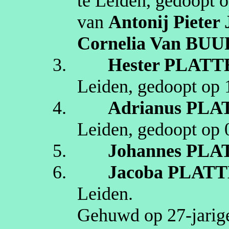
te
Leiden
, gedoopt 
van
Antonij
Pieter
Cornelia
Van BUU
3.
Hester
PLATT
Leiden
, gedoopt op
4.
Adrianus
PLA
Leiden
, gedoopt op
5.
Johannes
PLA
6.
Jacoba
PLATT
Leiden
.
Gehuwd op 27‑jarige