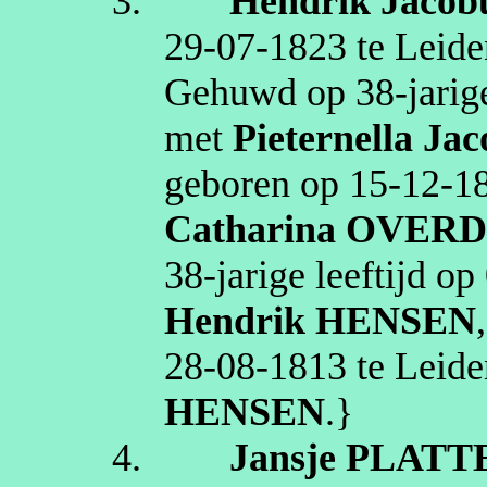
3.
Hendrik Jacob
29‑07‑1823
te
Leide
Gehuwd op 38‑jarige
met
Pieternella
Jac
geboren op
15‑12‑1
Catharina
OVERD
38‑jarige leeftijd op
Hendrik
HENSEN
28‑08‑1813
te
Leide
HENSEN
.}
4.
Jansje
PLATT