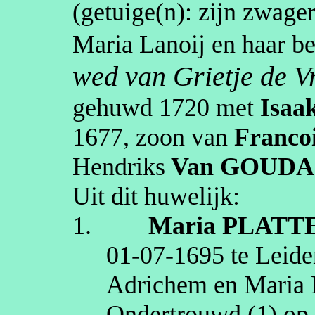
(getuige(n):
zijn zwage
Maria
Lanoij
en haar be
wed van Grietje de Vr
gehuwd
1720
met
Isaa
1677
, zoon van
Franco
Hendriks
Van GOUDA
Uit dit huwelijk:
1.
Maria
PLATT
01‑07‑1695
te
Leide
Adrichem en Maria
Ondertrouwd (1) o