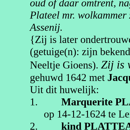
oud of daar omtrent, n
Plateel mr. wolkammer 
Assenij
.
{Zij is later ondertrou
(getuige(n):
zijn bekend
Zij i
Neeltje
Gioens
).
gehuwd
1642
met
Jacq
Uit dit huwelijk:
1.
Marquerite
PL
op
14‑12‑1624
te
Le
2.
kind
PLATTE