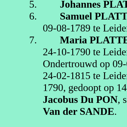
5.
Johannes
PLA
6.
Samuel
PLAT
09‑08‑1789
te
Leide
7.
Maria
PLATT
24‑10‑1790
te
Leide
Ondertrouwd op
09‑
24‑02‑1815
te
Leide
1790
, gedoopt op
14
Jacobus
Du PON
,
Van der SANDE
.