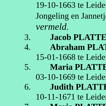
19‑10‑1663
te
Leide
Jongeling en
Jannetj
vermeld
.
3.
Jacob
PLATT
4.
Abraham
PLA
15‑01‑1668
te
Leide
5.
Maria
PLATT
03‑10‑1669
te
Leide
6.
Judith
PLATT
10‑11‑1671
te
Leide