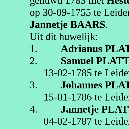
gehuwd
1783
met
Hest
op
30‑09‑1755
te
Leide
Jannetje
BAARS
.
Uit dit huwelijk:
1.
Adrianus
PLA
2.
Samuel
PLAT
13‑02‑1785
te
Leide
3.
Johannes
PLA
15‑01‑1786
te
Leide
4.
Jannetje
PLAT
04‑02‑1787
te
Leide