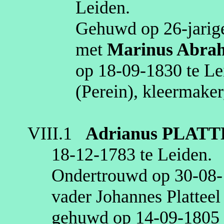
Leiden
.
Gehuwd op 26‑jarige
met
Marinus Abra
op
18‑09‑1830
te
Le
(
Perein
)
,
kleermaker
VIII.1
Adrianus
PLATT
18‑12‑1783
te
Leiden
.
Ondertrouwd op
30‑08
vader Johannes
Platteel
gehuwd op
14‑09‑1805