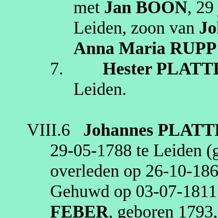
met
Jan
BOON
, 29
Leiden
, zoon van
Jo
Anna Maria
RUPP
7.
Hester
PLATT
Leiden
.
VIII.6
Johannes
PLATT
29‑05‑1788
te
Leiden
(g
overleden op
26‑10‑18
Gehuwd op
03‑07‑1811
FEBER
, geboren
1793