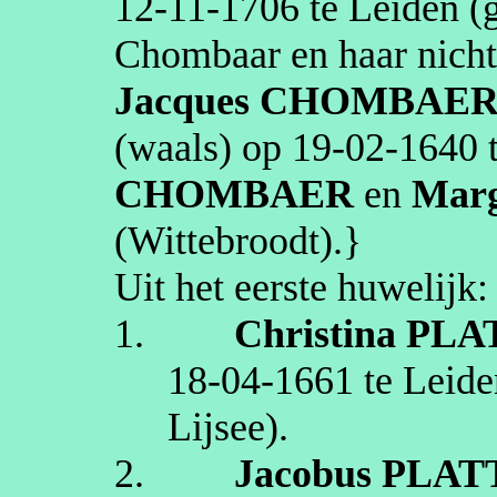
12‑11‑1706
te
Leiden
(g
Chombaar
en haar nich
Jacques
CHOMBAE
(
waals
) op
19‑02‑1640
CHOMBAER
en
Marg
(
Wittebroodt
)
.}
Uit het eerste huwelijk:
1.
Christina
PLA
18‑04‑1661
te
Leide
Lijsee
)
.
2.
Jacobus
PLAT