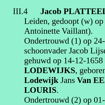
III.4
Jacob
PLATTEE
Leiden
, gedoopt (
w
) o
Antoinette Vaillant)
.
Ondertrouwd (1) op
24
schoonvader Jacob
Lijs
gehuwd op
14‑12‑1658
LODEWIJKS
, gebor
Lodewijk
Jans
Van E
LOURIS
.
Ondertrouwd (2) op
01