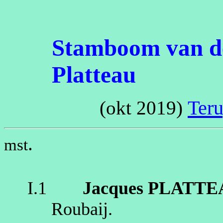
Stamboom van de
Platteau
Ter
(okt 2019)
.
mst
I.1
Jacques
PLATTE
Roubaij
.