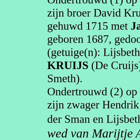
zijn broer David
Kru
gehuwd
1715
met
J
geboren
1687
, gedo
(getuige(n):
Lijsbet
KRUIJS
(De
Cruijs
Smeth)
.
Ondertrouwd (2) o
zijn zwager Hendri
der
Sman
en
Lijsbet
wed van
Marijtje
A