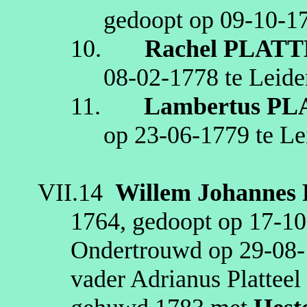
gedoopt op
09‑10‑1
10.
Rachel
PLATT
08‑02‑1778
te
Leide
11.
Lambertus
PL
op
23‑06‑1779
te
Le
VII.14
Willem Johannes
1764
, gedoopt op
17‑10
Ondertrouwd op
29‑08
vader Adrianus
Platteel