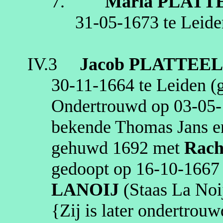
7.
Maria
PLATT
31‑05‑1673
te
Leide
IV.3
Jacob
PLATTEE
30‑11‑1664
te
Leiden
(g
Ondertrouwd op
03‑05
bekende Thomas Jans e
gehuwd
1692
met
Rach
gedoopt op
16‑10‑1667
LANOIJ
(Staas La
Noi
{Zij is later ondertrou