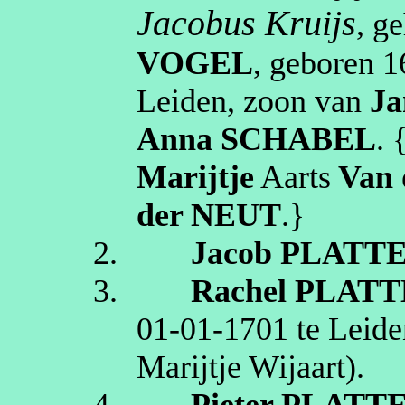
Jacobus
Kruijs
, g
VOGEL
, geboren
1
Leiden
, zoon van
Ja
Anna
SCHABEL
. 
Marijtje
Aarts
Van 
der NEUT
.}
2.
Jacob
PLATT
3.
Rachel
PLATT
01‑01‑1701
te
Leide
Marijtje
Wijaart
)
.
4.
Pieter
PLATT