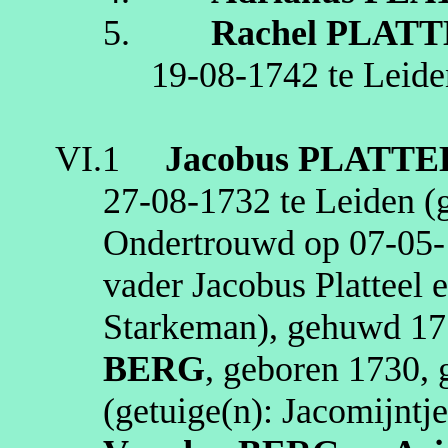
5.
Rachel
PLATT
19‑08‑1742
te
Leide
VI.1
Jacobus
PLATTE
27‑08‑1732
te
Leiden
(g
Ondertrouwd op
07‑05
vader Jacobus
Platteel
e
Starkeman
), gehuwd
17
BERG
, geboren
1730
,
(getuige(n):
Jacomijntje