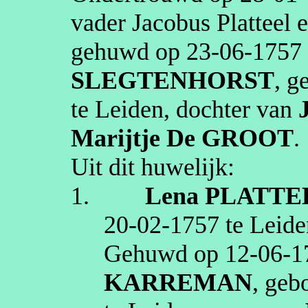
vader Jacobus
Platteel
e
gehuwd op
23‑06‑1757
SLEGTENHORST
, g
te
Leiden
, dochter van
Marijtje
De GROOT
.
Uit dit huwelijk:
1.
Lena
PLATTE
20‑02‑1757
te
Leide
Gehuwd op
12‑06‑1
KARREMAN
, geb