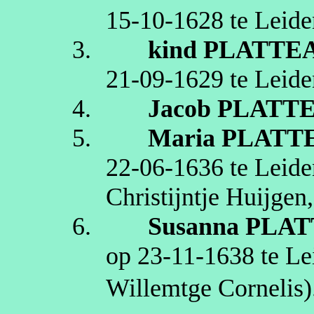
15‑10‑1628
te
Leide
3.
kind
PLATTE
21‑09‑1629
te
Leide
4.
Jacob
PLATT
5.
Maria
PLATT
22‑06‑1636
te
Leide
Christijntje
Huijgen
6.
Susanna
PLAT
op
23‑11‑1638
te
Le
Willemtge
Cornelis)