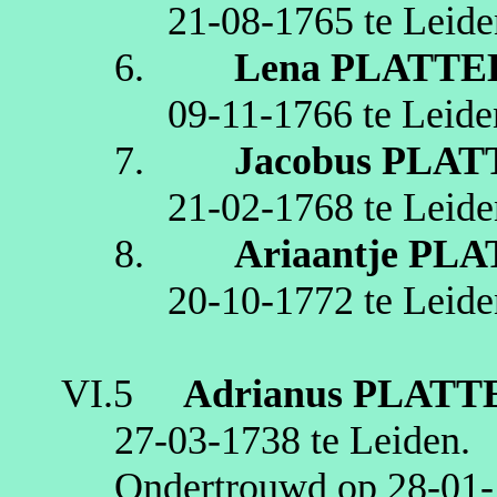
21‑08‑1765
te
Leide
6.
Lena
PLATTE
09‑11‑1766
te
Leide
7.
Jacobus
PLAT
21‑02‑1768
te
Leide
8.
Ariaantje
PLA
20‑10‑1772
te
Leide
VI.5
Adrianus
PLATT
27‑03‑1738
te
Leiden
.
Ondertrouwd op
28‑01