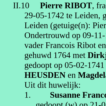
II.10
Pierre
RIBOT
,
fr
29‑05‑1742
te
Leiden
, 
Leiden
(getuige(n):
Pie
Ondertrouwd op
09‑11
vader
Francois
Ribot
en
gehuwd
1764
met
Dirk
gedoopt op
05‑02‑1741
HEUSDEN
en
Magdel
Uit dit huwelijk:
1.
Susanne Franco
gedoopt (
w
) op
21‑0