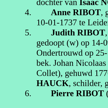
dochter van
Isaac
N
4.
Anne
RIBOT
,
10‑01‑1737
te
Leide
5.
Judith
RIBOT
gedoopt (
w
) op
14‑0
Ondertrouwd op
25‑
bek. Johan Nicolaa
Collet
), gehuwd
177
HAUCK
,
schilder
, 
6.
Pierre
RIBOT