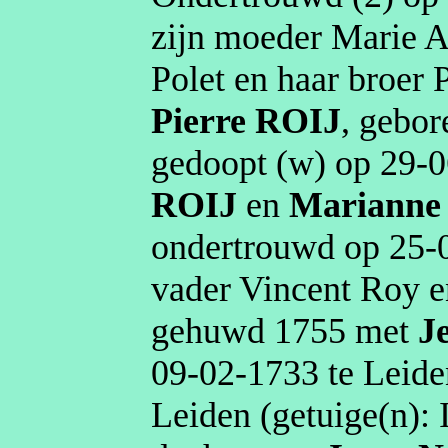
zijn moeder Marie 
Polet
en haar broer 
Pierre
ROIJ
, gebo
gedoopt (
w
) op
29‑0
ROIJ
en
Marianne
ondertrouwd op
25‑
vader Vincent Roy 
gehuwd
1755
met
J
09‑02‑1733
te
Leide
Leiden
(getuige(n):