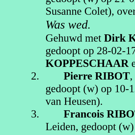
Susanne Colet)
, ove
Was wed.
Gehuwd met
Dirk
K
gedoopt op
28‑02‑1
KOPPESCHAAR
2.
Pierre
RIBOT
,
gedoopt (
w
) op
10‑1
van Heusen)
.
3.
Francois
RIBO
Leiden
, gedoopt (
w