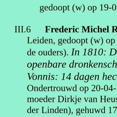
gedoopt (
w
) op
19‑0
III.6
Frederic Michel
R
Leiden
, gedoopt (
w
) o
In 1810: D
de ouders)
.
openbare dronkensc
Vonnis: 14 dagen hec
Ondertrouwd op
20‑04
moeder Dirkje van Heu
der Linden
), gehuwd
1