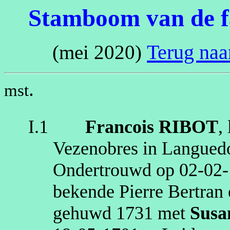
Stamboom van de f
Terug na
(mei 2020)
.
mst
I.1
Francois
RIBOT
,
Vezenobres
in Langued
Ondertrouwd op
02‑02
bekende Pierre
Bertran
gehuwd
1731
met
Susa