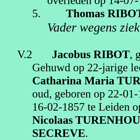
overleden op
14‑07‑
5.
Thomas
RIBO
Vader wegens ziek
V.2
Jacobus
RIBOT
, 
Gehuwd op 22‑jarige le
Catharina Maria
TUR
oud, geboren op
22‑01‑
16‑02‑1857
te
Leiden
op
Nicolaas
TURENHOU
SECREVE
.