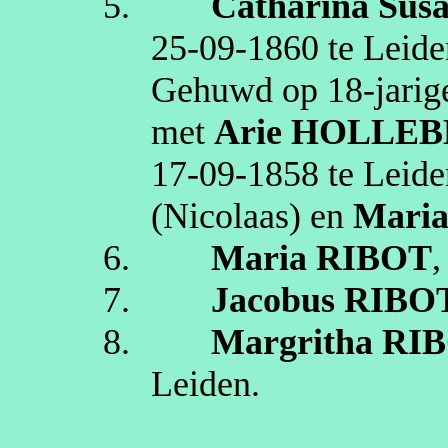
5.
Catharina Sus
25‑09‑1860
te
Leide
Gehuwd op 18‑jarige
met
Arie
HOLLEB
17‑09‑1858
te
Leide
(Nicolaas)
en
Maria
6.
Maria
RIBOT
,
7.
Jacobus
RIBO
8.
Margritha
RI
Leiden
.