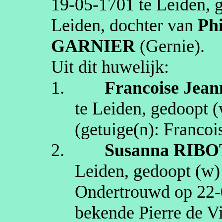
19‑05‑1701
te
Leiden
, 
Leiden
, dochter van
Phi
GARNIER
(
Gernie
)
.
Uit dit huwelijk:
1.
Francoise Jean
te
Leiden
, gedoopt (
(getuige(n):
Francoi
2.
Susanna
RIBO
Leiden
, gedoopt (
w
Ondertrouwd op
22‑
bekende Pierre de
V