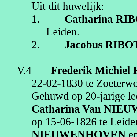
Uit dit huwelijk:
1.
Catharina
RIB
Leiden
.
2.
Jacobus
RIBO
V.4
Frederik Michiel
22‑02‑1830
te
Zoeterw
Gehuwd op 20‑jarige le
Catharina
Van NIE
op
15‑06‑1826
te
Leide
NIEUWENHOVEN
e