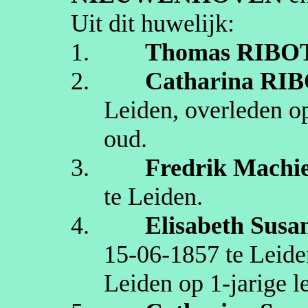
Uit dit huwelijk:
1.
Thomas
RIBO
2.
Catharina
RIB
Leiden
, overleden 
oud.
3.
Fredrik Machie
te
Leiden
.
4.
Elisabeth Susa
15‑06‑1857
te
Leide
Leiden
op 1‑jarige le