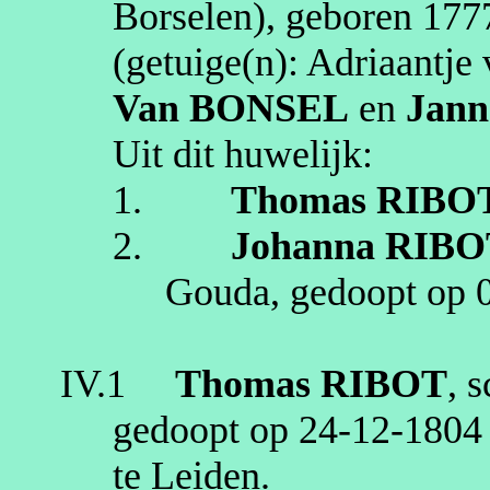
Borselen
)
, geboren
177
(getuige(n):
Adriaantje
Van BONSEL
en
Jann
Uit dit huwelijk:
1.
Thomas
RIBO
2.
Johanna
RIBO
Gouda
, gedoopt op
IV.1
Thomas
RIBOT
,
s
gedoopt op
24‑12‑1804
te
Leiden
.