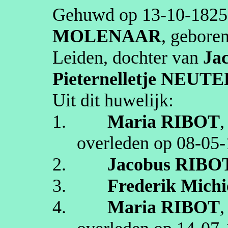
Gehuwd op
13‑10‑1825
MOLENAAR
, gebore
Leiden
, dochter van
Ja
Pieternelletje
NEUTE
Uit dit huwelijk:
1.
Maria
RIBOT
,
overleden op
08‑05‑
2.
Jacobus
RIBO
3.
Frederik Michi
4.
Maria
RIBOT
,