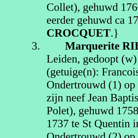
Collet
), gehuwd
176
eerder gehuwd
ca 1
CROCQUET
.}
3.
Marquerite
RI
Leiden
, gedoopt (
w
(getuige(n):
Francoi
Ondertrouwd (1) o
zijn neef Jean Bapti
Polet
), gehuwd
175
1737
te
St Quentin 
Ondertrouwd (2) o