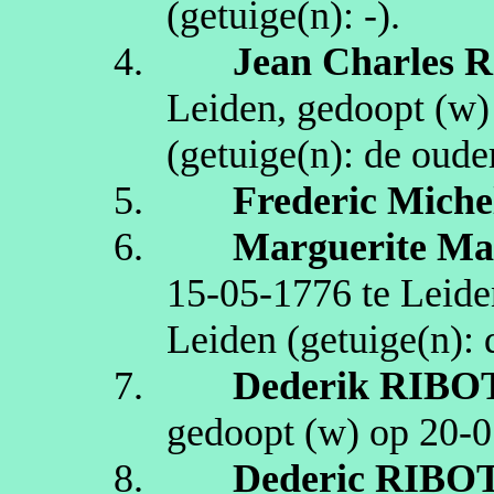
(getuige(n):
‑)
.
4.
Jean Charles
R
Leiden
, gedoopt (
w
(getuige(n):
de oude
5.
Frederic Miche
6.
Marguerite
Ma
15‑05‑1776
te
Leide
Leiden
(getuige(n):
7.
Dederik
RIBO
gedoopt (
w
) op
20‑0
8.
Dederic
RIBO