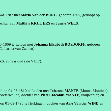
uwd
1787
met
Maria
Van der BURG
, geboren
1765
, gedoopt op
dochter van
Matthijs
KRUIJERS
en
Jansje
WELS
.
5‑1809
te
Leiden
met
Johanna Elisabeth
ROSDORFF
, geboren
Catharina van
Zaanen
)
.
RS
, 23 jaar oud (zie
VI.17
).
wd op
04‑08‑1810
te
Leiden
met
Johanna
MANTE
(Monte,
Monthee
)
,
Zoeterwoude
, dochter van
Pieter Jacobus
MANTE
,
raaijwerker
, en
n op
01‑09‑1795
te
Herkingen
, dochter van
Arie
Van der WIND
en