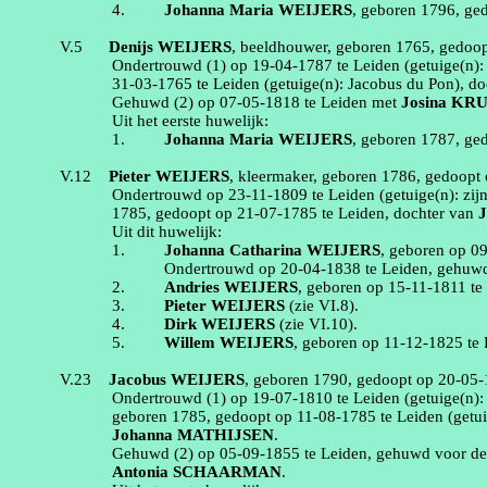
4.
Johanna Maria
WEIJERS
, geboren
1796
, ge
V.5
Denijs
WEIJERS
,
beeldhouwer
, geboren
1765
, gedoo
Ondertrouwd (1) op
19‑04‑1787
te
Leiden
(getuige(n)
31‑03‑1765
te
Leiden
(getuige(n):
Jacobus du Pon)
, d
Gehuwd (2) op
07‑05‑1818
te
Leiden
met
Josina
KRU
Uit het eerste huwelijk:
1.
Johanna Maria
WEIJERS
, geboren
1787
, ge
V.12
Pieter
WEIJERS
,
kleermaker
, geboren
1786
, gedoopt
Ondertrouwd op
23‑11‑1809
te
Leiden
(getuige(n):
zij
1785
, gedoopt op
21‑07‑1785
te
Leiden
, dochter van
J
Uit dit huwelijk:
1.
Johanna Catharina
WEIJERS
, geboren op
09
Ondertrouwd op
20‑04‑1838
te
Leiden
, gehuwd
2.
Andries
WEIJERS
, geboren op
15‑11‑1811
t
3.
Pieter
WEIJERS
(zie
VI.8
).
4.
Dirk
WEIJERS
(zie
VI.10
).
5.
Willem
WEIJERS
, geboren op
11‑12‑1825
te
V.23
Jacobus
WEIJERS
, geboren
1790
, gedoopt op
20‑05‑
Ondertrouwd (1) op
19‑07‑1810
te
Leiden
(getuige(n)
geboren
1785
, gedoopt op
11‑08‑1785
te
Leiden
(getu
Johanna
MATHIJSEN
.
Gehuwd (2) op
05‑09‑1855
te
Leiden
, gehuwd voor d
Antonia
SCHAARMAN
.