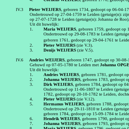
IV.3
Pieter
WEIJERS
, geboren
1734
, gedoopt op
06‑04‑1
Ondertrouwd op
27‑04‑1759
te
Leiden
(getuige(n):
zi
op
27‑07‑1728
te
Leiden
(getuige(n):
Johanna de Roo)
Uit dit huwelijk:
1.
Maria
WEIJERS
, geboren
1759
, gedoopt op
Ondertrouwd op
29‑08‑1783
te
Leiden
(getuig
geboren
1761
, gedoopt op
29‑04‑1761
te
Leid
2.
Pieter
WEIJERS
(zie
V.3
).
3.
Denijs
WEIJERS
(zie
V.5
).
IV.6
Andries
WEIJERS
, geboren
1747
, gedoopt op
30‑08‑
Gehuwd op
07‑05‑1780
te
Leiden
met
Johanna
OPG
Uit dit huwelijk:
1.
Andries
WEIJERS
, geboren
1781
, gedoopt o
2.
Johanna
WEIJERS
, geboren
1783
, gedoopt 
3.
Dirk
WEIJERS
, geboren
1784
, gedoopt op
04
Ondertrouwd op
11‑06‑1807
te
Leiden
(getuige
1782
, gedoopt op
20‑10‑1782
te
Leiden
, doch
4.
Pieter
WEIJERS
(zie
V.12
).
5.
Hermanus
WEIJERS
, geboren
1788
, gedoop
Ondertrouwd op
29‑11‑1810
te
Leiden
(getuige
geboren
1784
, gedoopt op
15‑09‑1784
te
Leid
6.
Hendrik
WEIJERS
, geboren
1790
, gedoopt 
7.
Johanna
WEIJERS
, geboren
1793
, gedoopt 
8.
Maria
WEIJERS
, geboren
1796
, gedoopt op