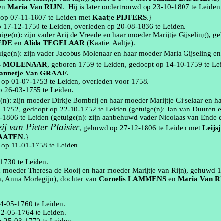
en
Maria
Van RIJN
.
Hij is later ondertrouwd op
23‑10‑1807
te
Leiden
 op
07‑11‑1807
te
Leiden
met
Kaatje
PIJFERS
.}
op
17‑12‑1750
te
Leiden
, overleden op
20‑08‑1836
te
Leiden
.
uige(n):
zijn vader
Arij
de Vreede en haar moeder
Marijtje
Gijseling
), g
EDE
en
Alida
TEGELAAR
(
Kaatie
, Aaltje)
.
uige(n):
zijn vader Jacobus Molenaar en haar moeder Maria
Gijseling
en
s
MOLENAAR
, geboren
1759
te
Leiden
, gedoopt op
14‑10‑1759
te
Le
annetje
Van GRAAF
.
t op
01‑07‑1753
te
Leiden
, overleden
voor 1758
.
op
26‑03‑1755
te
Leiden
.
e(n):
zijn moeder Dirkje
Bombrij
en haar moeder
Marijtje
Gijselaar
en h
n
1752
, gedoopt op
22‑10‑1752
te
Leiden
(getuige(n):
Jan van
Duuren
2‑1806
te
Leiden
(getuige(n):
zijn
aanbehuwd
vader Nicolaas van Ende 
ij van Pieter
Plaisier
, gehuwd op
27‑12‑1806
te
Leiden
met
Leijsj
LAATEN
.}
t op
11‑01‑1758
te
Leiden
.
‑1730
te
Leiden
.
n moeder Theresa de Rooij en haar moeder
Marijtje
van Rijn
), gehuwd
n, Anna
Morlegijn
)
, dochter van
Cornelis
LAMMENS
en
Maria
Van R
4‑05‑1760
te
Leiden
.
22‑05‑1764
te
Leiden
.
op
25‑03‑1770
te
Leiden
.