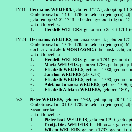
IV.11
Hermanus
WEIJERS
, geboren
1757
, gedoopt op
13‑
Ondertrouwd op
14‑04‑1780
te
Leiden
(getuige(n):
zij
geboren op
02‑01‑1748
te
Leiden
, gedoopt (
dg
) op
13
Uit dit huwelijk:
1.
Hendrik
WEIJERS
, geboren op
28‑03‑1781
t
IV.24
Hermanus
WEIJERS
,
molenaarsknecht
, geboren
175
Ondertrouwd op
17‑10‑1783
te
Leiden
(getuige(n):
Mar
dochter van
Jakob
MONTAGNE
,
tuinmansknecht
, e
Uit dit huwelijk:
1.
Hendrik
WEIJERS
, geboren
1784
, gedoopt 
2.
Maria
WEIJERS
, geboren
1786
, gedoopt op
3.
Elisabeth
WEIJERS
, geboren
1788
, gedoopt 
4.
Jacobus
WEIJERS
(zie
V.23
).
5.
Elisabeth
WEIJERS
, geboren
1793
, gedoopt 
6.
Adriana Johanna
WEIJERS
, geboren
1796
, 
7.
Elisabeth Adriana
WEIJERS
, geboren
1801
,
V.3
Pieter
WEIJERS
, geboren
1762
, gedoopt op
20‑10‑1
Ondertrouwd op
01‑05‑1789
te
Leiden
(getuige(n):
zi
Swammerdam
.
Uit dit huwelijk:
1.
Pieter Izak
WEIJERS
, geboren
1790
, gedoop
2.
Denijs
Dirk
WEIJERS
,
beeldhouwer
, gebore
3.
Willem
WEIJERS
, geboren
1793
, gedoopt o