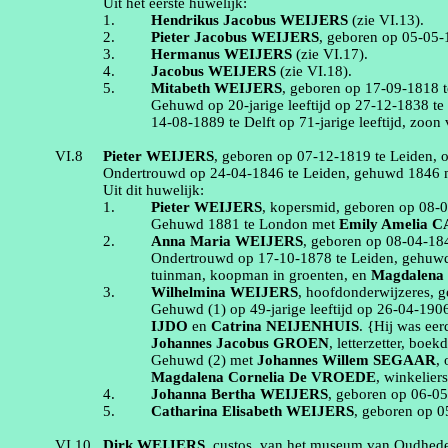
Uit het eerste huwelijk:
1.
Hendrikus Jacobus
WEIJERS
(zie
VI.13
).
2.
Pieter Jacobus
WEIJERS
, geboren op
05‑05‑
3.
Hermanus
WEIJERS
(zie
VI.17
).
4.
Jacobus
WEIJERS
(zie
VI.18
).
5.
Mitabeth
WEIJERS
, geboren op
17‑09‑1818
Gehuwd op 20-jarige leeftijd op
27‑12‑1838
t
14‑08‑1889
te
Delft
op 71-jarige leeftijd, zoon
VI.8
Pieter
WEIJERS
, geboren op
07‑12‑1819
te
Leiden
, 
Ondertrouwd op
24‑04‑1846
te
Leiden
, gehuwd
1846
Uit dit huwelijk:
1.
Pieter
WEIJERS
,
kopersmid
, geboren op
08‑
Gehuwd
1881
te
London
met
Emily Amelia
C
2.
Anna Maria
WEIJERS
, geboren op
08‑04‑18
Ondertrouwd op
17‑10‑1878
te
Leiden
, gehu
tuinman, koopman in groenten
, en
Magdalena 
3.
Wilhelmina
WEIJERS
,
hoofdonderwijzeres
, 
Gehuwd (1) op 49-jarige leeftijd op
26‑04‑190
IJDO
en
Catrina
NEIJENHUIS
. {Hij was eer
Johannes Jacobus
GROEN
,
letterzetter, boek
Gehuwd (2) met
Johannes Willem
SEGAAR
,
Magdalena Cornelia
De VROEDE
,
winkeliers
4.
Johanna Bertha
WEIJERS
, geboren op
06‑0
5.
Catharina Elisabeth
WEIJERS
, geboren op
0
VI.10
Dirk
WEIJERS
,
custos. van het museum van Oudhed