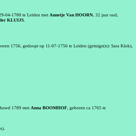
29‑04‑1780
te
Leiden
met
Annetje
Van HOORN
, 32 jaar oud,
der KLUIJS
.
eboren
1756
, gedoopt op
11‑07‑1756
te
Leiden
(getuige(n):
Sara Klok)
,
gehuwd
1789
met
Anna
BOOMHOF
, geboren
ca 1765
te
s)
.