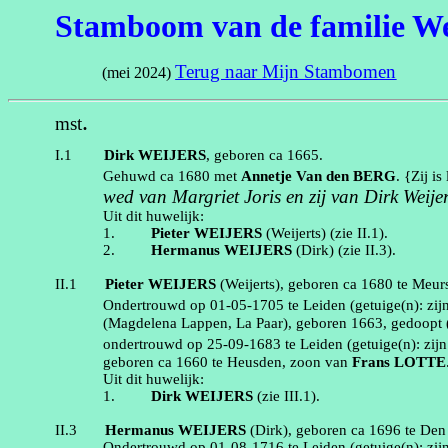
Stamboom van de familie We
Terug naar Mijn Stambomen
(mei 2024)
.
mst
I.1
Dirk
WEIJERS
, geboren
ca 1665
.
Gehuwd
ca 1680
met
Annetje
Van den BERG
. {Zij i
wed van Margriet Joris en zij van Dirk
Weije
Uit dit huwelijk:
1.
Pieter
WEIJERS
(Weijerts)
(zie
II.1
).
2.
Hermanus
WEIJERS
(Dirk)
(zie
II.3
).
II.1
Pieter
WEIJERS
(Weijerts)
, geboren
ca 1680
te
Meur
Ondertrouwd op
01‑05‑1705
te
Leiden
(getuige(n):
zi
(
Magdelena
Lappen, La Paar)
, geboren
1663
, gedoopt 
ondertrouwd op
25‑09‑1683
te
Leiden
(getuige(n):
zij
geboren
ca 1660
te
Heusden
, zoon van
Frans
LOTTE
Uit dit huwelijk:
1.
Dirk
WEIJERS
(zie
III.1
).
II.3
Hermanus
WEIJERS
(Dirk)
, geboren
ca 1696
te
Den
Ondertrouwd op
01‑08‑1716
te
Leiden
(getuige(n):
zij