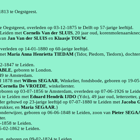
1813
te
Oegstgeest
.
te
Oegstgeest
, overleden op
03‑12‑1875
te
Delft
op 57-jarige leeftijd.
e
Leiden
met
Cornelis
Van der SLUIS
, 20 jaar oud,
korenmolenaarsknec
 van
Jan
Van der SLUIS
en
Klaasje
TOUW
.
overleden op
14‑01‑1880
op 60-jarige leeftijd.
met
Maria Anna Henrietta
TIEDAM
(
Tidor
,
Piedorn
,
Tiedorn
)
, dochte
02‑1847
te
Leiden
.
ABLE
, geboren te
London
.
49
te
Amsterdam
.
wd
1878
met
Willem
SEGAAR
,
Winkelier, fondsbode
, geboren op
19‑05
Cornelia
De VROEDE
,
winkelierster
.
geboren op
03‑07‑1856
te
Amsterdam
, overleden op
07‑06‑1926
te
Leid
6
te
Leiden
met
Eduard Hendrik
IJDO
(
Ydo
)
, 49 jaar oud,
letterzetter
,
der gehuwd op 23-jarige leeftijd op
07‑07‑1880
te
Leiden
met
Jacoba
drukker
, en
Maria
SEGAAR
.}
onderwijzer
, geboren op
06‑06‑1848
te
Leiden
, zoon van
Pieter
SEGA
ter
.
5‑1858
te
Leiden
.
5‑02‑1862
te
Leiden
.
en
, geboren op
09‑02‑1824
te
Leiden
.