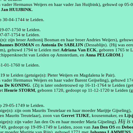
n vader Hermanus Weijers en haar vader Jan
Huijbink
), gehuwd op
05‑
n
Jan
HUIJBINK
.
op
30‑04‑1744
te
Leiden
.
19‑07‑1750
te
Leiden
.
07‑07‑1754
te
Leiden
.
e(n):
zijn broer Anthonij Bosman en haar broer Andries Weijers
), gehuw
hannes
BOSMAN
en
Antonia
De SABLIJN
(
Dessablijn
)
. {Hij was ee
om
), gehuwd
1794
te
Leiden
met
Adriana
Van ECK
, geboren
1765
te
L
chippersknecht van Leiden op Amsterdam
, en
Anna
PELGROM
.}
31‑01‑1760
te
Leiden
.
719
te
Leiden
(getuige(n):
Pieter Weijers en Magdalena
le
Pair)
.
n vader Hermanus Weijers en haar vader
Barent
Geijseling
), gehuwd
17
na
De KONING
. {Zij is later ondertrouwd op
16‑11‑1764
te
Leiden
(ge
et
Henrie
STORM
, geboren
1720
, gedoopt op
11‑12‑1720
te
Leiden
(g
op
29‑05‑1749
te
Leiden
.
uige(n):
zijn oom Maurits
Treutelaar
en haar moeder
Marijtje
Gijseling
)
en Maurits
Treutelaar
)
, zoon van
Gerret
TIJKE
,
kousenmaker
, en
Lijs
Hij is
uige(n):
zijn vader Jan den Os en haar moeder Maria
Gijseling
).
749
, gedoopt op
19‑09‑1749
te
Leiden
, zoon van
Jan
Den OS
en
Debo
haar moeder
Marijtje
van Rijn
), gehuwd
1771
met
Johanna
LAMMENS
,