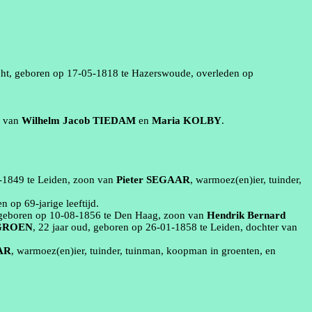
ht
, geboren op
17‑05‑1818
te
Hazerswoude
, overleden op
r van
Wilhelm Jacob
TIEDAM
en
Maria
KOLBY
.
‑1849
te
Leiden
, zoon van
Pieter
SEGAAR
,
warmoez
(en)
ier
, tuinder,
en
op 69-jarige leeftijd.
 geboren op
10‑08‑1856
te
Den Haag
, zoon van
Hendrik Bernard
GROEN
, 22 jaar oud, geboren op
26‑01‑1858
te
Leiden
, dochter van
AR
,
warmoez
(en)
ier
, tuinder, tuinman, koopman in groenten
, en