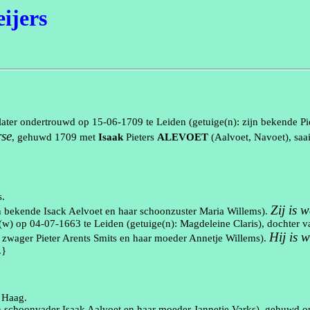
ijers
s later ondertrouwd op
15‑06‑1709
te
Leiden
(getuige(n):
zijn bekende Pi
rse
, gehuwd
1709
met
Isaak
Pieters
ALEVOET
(
Aalvoet
,
Navoet
)
,
saa
s
.
Zij is 
jn bekende
Isack
Aelvoet
en haar schoonzuster Maria Willems
).
(
w
) op
04‑07‑1663
te
Leiden
(getuige(n):
Magdeleine
Claris)
, dochter 
Hij is 
n zwager Pieter Arents Smits en haar moeder
Annetje
Willems
).
.}
 Haag
.
n schoonvader Isaak
Aalvoet
en haar moeder
Jannetje
Varks
), gehuwd 