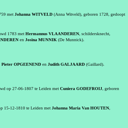
759
met
Johanna
WITVELD
(Anna
Witveld
)
, geboren
1728
, gedoopt
huwd
1783
met
Hermannus
VLAANDEREN
,
schildersknecht
,
ANDEREN
en
Josina
MUNNIK
(De
Munnick
)
.
n
Pieter
OPGEENEND
en
Judith
GALJAARD
(
Gaillard
)
.
uwd op
27‑06‑1807
te
Leiden
met
Cuniera
GODEFROIJ
, geboren
op
15‑12‑1810
te
Leiden
met
Johanna Maria
Van HOUTEN
,