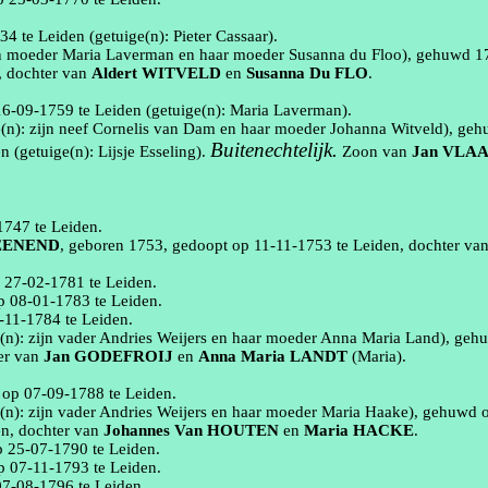
734
te
Leiden
(getuige(n):
Pieter
Cassaar
)
.
jn moeder Maria Laverman en haar moeder Susanna du
Floo
), gehuwd
1
, dochter van
Aldert
WITVELD
en
Susanna
Du FLO
.
16‑09‑1759
te
Leiden
(getuige(n):
Maria Laverman)
.
e(n):
zijn neef Cornelis van Dam en haar moeder Johanna
Witveld
), ge
Buitenechtelijk.
en
(getuige(n):
Lijsje
Esseling
)
.
Zoon van
Jan
VLA
1747
te
Leiden
.
EENEND
, geboren
1753
, gedoopt op
11‑11‑1753
te
Leiden
, dochter va
p
27‑02‑1781
te
Leiden
.
op
08‑01‑1783
te
Leiden
.
‑11‑1784
te
Leiden
.
(n):
zijn vader Andries Weijers en haar moeder Anna Maria Land
), geh
ter van
Jan
GODEFROIJ
en
Anna Maria
LANDT
(Maria)
.
t op
07‑09‑1788
te
Leiden
.
(n):
zijn vader Andries Weijers en haar moeder Maria
Haake
), gehuwd 
en
, dochter van
Johannes
Van HOUTEN
en
Maria
HACKE
.
op
25‑07‑1790
te
Leiden
.
op
07‑11‑1793
te
Leiden
.
07‑08‑1796
te
Leiden
.