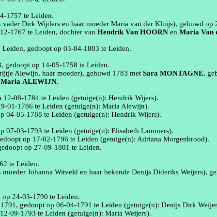
04‑1757
te
Leiden
.
n vader Dirk Wijders en haar moeder Maria van der
Kluijs
), gehuwd op
‑12‑1767
te
Leiden
, dochter van
Hendrik
Van HOORN
en
Maria
Van 
e
Leiden
, gedoopt op
03‑04‑1803
te
Leiden
.
8
, gedoopt op
14‑05‑1758
te
Leiden
.
ijtje
Alewijn
, haar moeder
), gehuwd
1783
met
Sara
MONTAGNE
, g
n
Maria
ALEWIJN
.
op
12‑08‑1784
te
Leiden
(getuige(n):
Hendrik Wijers)
.
19‑01‑1786
te
Leiden
(getuige(n):
Maria
Alewijn
)
.
op
04‑05‑1788
te
Leiden
(getuige(n):
Hendrik Wijers)
.
op
07‑03‑1793
te
Leiden
(getuige(n):
Elisabeth Lammers)
.
gedoopt op
17‑02‑1796
te
Leiden
(getuige(n):
Adriana Morgenbrood)
.
 gedoopt op
27‑09‑1801
te
Leiden
.
762
te
Leiden
.
jn moeder Johanna
Witveld
en haar bekende
Denijs
Dideriks
Weijers
), 
t op
24‑03‑1790
te
Leiden
.
n
1791
, gedoopt op
06‑04‑1791
te
Leiden
(getuige(n):
Denijs
Dirk Weijer
p
12‑09‑1793
te
Leiden
(getuige(n):
Maria Weijers)
.