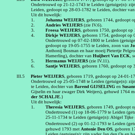
Ondertrouwd op
21‑12‑1743
te
Leiden
(getuige(n):
zij
Leiden
, gedoopt op
28‑03‑1782
te
Leiden
, dochter va
Uit dit huwelijk:
1.
Johanna
WEIJERS
, geboren
1744
, gedoopt 
2.
Andries
WEIJERS
(zie
IV.6
).
3.
Freesa
WEIJERS
, geboren
1750
, gedoopt op
4.
Dirkje
WEIJERS
, geboren
1754
, gedoopt op
Ondertrouwd op
07‑02‑1800
te
Leiden
(getuig
gedoopt op
19‑05‑1755
te
Leiden
, zoon van
Jo
Anthonij Bosman en haar
moeij
Pietertje
Pelgr
Hamerling
)
, dochter van
Huijbert
Van ECK
,
s
5.
Hermanus
WEIJERS
(zie
IV.11
).
6.
Santje
WEIJERS
, geboren
1760
, gedoopt op
III.5
Pieter
WEIJERS
, geboren
1719
, gedoopt op
24‑01‑1
Ondertrouwd op
25‑05‑1748
te
Leiden
(getuige(n):
zij
te
Leiden
, dochter van
Barend
GIJSELING
en
Susan
Gijselin
en haar zwager Dirk Weijers
), gehuwd
1764
m
der SCHALJE
.}
Uit dit huwelijk:
1.
Theresia
WEIJERS
, geboren
1749
, gedoopt 
Ondertrouwd (1) op
18‑06‑1779
te
Leiden
(get
25‑11‑1734
te
Leiden
(getuige(n):
Abigel
Tijke
Ondertrouwd (2) op
01‑12‑1793
te
Leiden
(get
gehuwd
1793
met
Antonie
Den OS
, geboren
1
Leiden
(getuige(n):
zijn vader Jan den Os en 