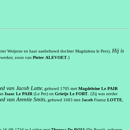
Hij is
eter
Weijerse
en haar
aanbehuwd
dochter Magdalena
le
Pers
).
iwerker
, zoon van
Pieter
ALEVOET
.}
wed van Jacob Latte
, gehuwd
1705
met
Magdeleine
Le PAIR
van
Isaac
Le PAIR
(Le Per)
en
Grietje
Le FORT
. {Zij was eerder
wed van
Arentie
Smits
, gehuwd
1683
met
Jacob
Fransz
LOTTE
,
op
16‑08‑1716
te
Leiden
met
Theresa
De ROIJ
(De Rooij)
, geboren