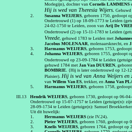
Morlegijn
)
, dochter van
Cornelis
LAMMENS
Hij is wed van Theresia Wijers.
Gehuwd
2.
Susanna
WEIJERS
, geboren
1750
, gedoopt 
Ondertrouwd (1) op
18‑09‑1773
te
Leiden
(get
24‑02‑1750
te
Leiden
, zoon van
Arij
De VRE
Ondertrouwd (2) op
15‑11‑1783
te
Leiden
(get
Vreede
, gehuwd
1783
te
Leiden
met
Johanne
Jacobus
MOLENAAR
,
molenaarsknecht
, en
J
3.
Harmanus
WEIJERS
, geboren
1753
, gedoop
4.
Johanna
WEIJERS
, geboren
1755
, gedoopt 
Ondertrouwd op
23‑09‑1784
te
Leiden
(getuig
gehuwd
1784
met
Jan
Van DUUREN
, gebore
BOMBRIE
. {Hij is later ondertrouwd op
12‑1
Hij is
wd
van Anna Weijers en z
Plaisier
).
van
Willem
Van ES
,
trekker
, en
Anna
Van P
5.
Harmanus
WEIJERS
, geboren
1758
, gedoop
III.13
Hendrik
WEIJERS
, geboren
1730
, gedoopt op
06‑04
Ondertrouwd op
15‑07‑1757
te
Leiden
(getuige(n):
zij
28‑09‑1734
te
Leiden
(getuige(n):
Samuel Broekkerke
Uit dit huwelijk:
1.
Hermanus
WEIJERS
(zie
IV.24
).
2.
Pieter
WEIJERS
, geboren
1760
, gedoopt op
0
3.
Knelis
WEIJERS
, geboren
1764
, gedoopt op
4.
Cornelis
WEIJERS
, geboren
1770
, gedoopt 