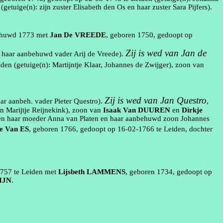
(getuige(n):
zijn zuster Elisabeth den Os en haar zuster Sara
Pijfers
).
ehuwd
1773
met
Jan
De VREEDE
, geboren
1750
, gedoopt op
Zij is wed van Jan de
 haar
aanbehuwd
vader
Arij
de Vreede
).
iden
(getuige(n):
Martijntje Klaar, Johannes de Zwijger)
, zoon van
Zij is wed van Jan
Questro
aar
aanbeh
. vader Pieter
Questro
).
,
en
Marijtje
Reijnekink
)
, zoon van
Isaak
Van DUUREN
en
Dirkje
en haar moeder Anna van Platen en haar
aanbehuwd
zoon Johannes
e
Van ES
, geboren
1766
, gedoopt op
16‑02‑1766
te
Leiden
, dochter
1757
te
Leiden
met
Lijsbeth
LAMMENS
, geboren
1734
, gedoopt op
IJN
.