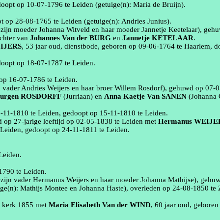
doopt op
10‑07‑1796
te
Leiden
(getuige(n):
Maria de Bruijn)
.
pt op
28‑08‑1765
te
Leiden
(getuige(n):
Andries
Junius
)
.
:
zijn moeder Johanna
Witveld
en haar moeder
Jannetje
Keetelaar
), geh
ochter van
Johannes
Van der BURG
en
Jannetje
KETELAAR
.
IJERS
, 53 jaar oud,
dienstbode
, geboren op
09‑06‑1764
te
Haarlem
, 
doopt op
18‑07‑1787
te
Leiden
.
 op
16‑07‑1786
te
Leiden
.
n vader Andries Weijers en haar broer Willem
Rosdorf
), gehuwd op
07‑0
urgen
ROSDORFF
(Jurriaan)
en
Anna
Kaetje
Van SANEN
(Johanna 
‑11‑1810
te
Leiden
, gedoopt op
15‑11‑1810
te
Leiden
.
 op 27-jarige leeftijd op
02‑05‑1838
te
Leiden
met
Hermanus
WEIJE
e
Leiden
, gedoopt op
24‑11‑1811
te
Leiden
.
Leiden
.
1790
te
Leiden
.
:
zijn vader Hermanus Weijers en haar moeder Johanna
Mathijse
), gehu
ige(n):
Mathijs
Montee
en Johanna
Haste
)
, overleden op
24‑08‑1850
te
e kerk
1855
met
Maria Elisabeth
Van der WIND
, 60 jaar oud, gebore