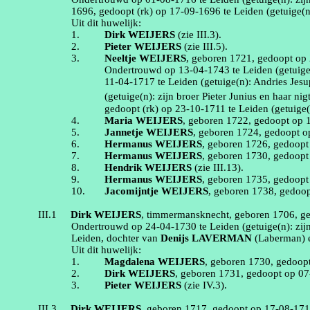
1696
, gedoopt (
rk
) op
17‑09‑1696
te
Leiden
(getuige(
Uit dit huwelijk:
1.
Dirk
WEIJERS
(zie
III.3
).
2.
Pieter
WEIJERS
(zie
III.5
).
3.
Neeltje
WEIJERS
, geboren
1721
, gedoopt op
Ondertrouwd op
13‑04‑1743
te
Leiden
(getuig
11‑04‑1717
te
Leiden
(getuige(n):
Andries
Jesu
(getuige(n):
zijn broer Pieter
Junius
en haar
nig
gedoopt (
rk
) op
23‑10‑1711
te
Leiden
(getuige
4.
Maria
WEIJERS
, geboren
1722
, gedoopt op
5.
Jannetje
WEIJERS
, geboren
1724
, gedoopt 
6.
Hermanus
WEIJERS
, geboren
1726
, gedoop
7.
Hermanus
WEIJERS
, geboren
1730
, gedoop
8.
Hendrik
WEIJERS
(zie
III.13
).
9.
Hermanus
WEIJERS
, geboren
1735
, gedoop
10.
Jacomijntje
WEIJERS
, geboren
1738
, gedoo
III.1
Dirk
WEIJERS
,
timmermansknecht
, geboren
1706
, g
Ondertrouwd op
24‑04‑1730
te
Leiden
(getuige(n):
zij
Leiden
, dochter van
Denijs
LAVERMAN
(
Laberman
)
Uit dit huwelijk:
1.
Magdalena
WEIJERS
, geboren
1730
, gedoop
2.
Dirk
WEIJERS
, geboren
1731
, gedoopt op
07
3.
Pieter
WEIJERS
(zie
IV.3
).
III.3
Dirk
WEIJERS
, geboren
1717
, gedoopt op
17‑08‑17