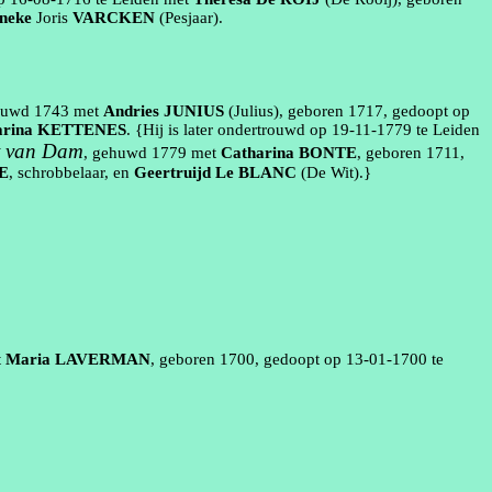
neke
Joris
VARCKEN
(
Pesjaar
)
.
ehuwd
1743
met
Andries
JUNIUS
(Julius)
, geboren
1717
, gedoopt op
arina
KETTENES
. {Hij is later ondertrouwd op
19‑11‑1779
te
Leiden
it van Dam
, gehuwd
1779
met
Catharina
BONTE
, geboren
1711
,
E
,
schrobbelaar
, en
Geertruijd
Le BLANC
(De Wit)
.}
t
Maria
LAVERMAN
, geboren
1700
, gedoopt op
13‑01‑1700
te