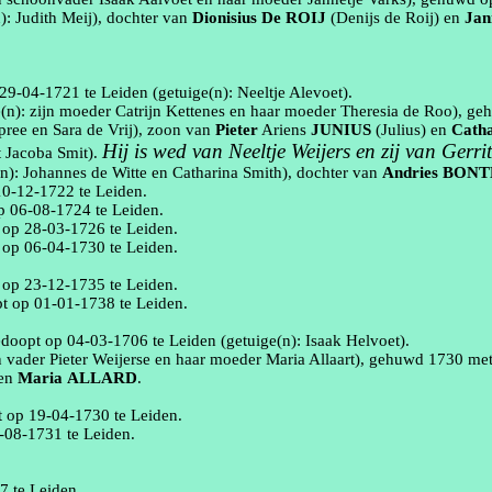
n):
Judith Meij)
, dochter van
Dionisius
De ROIJ
(
Denijs
de
Roij
)
en
Jan
29‑04‑1721
te
Leiden
(getuige(n):
Neeltje
Alevoet
)
.
e(n):
zijn moeder
Catrijn
Kettenes
en haar moeder Theresia de Roo
), g
pree
en Sara de Vrij)
, zoon van
Pieter
Ariens
JUNIUS
(Julius)
en
Cath
Hij is wed van Neeltje Weijers en zij van Gerr
t
Jacoba Smit
).
(n):
Johannes de Witte en Catharina Smith)
, dochter van
Andries
BONT
10‑12‑1722
te
Leiden
.
op
06‑08‑1724
te
Leiden
.
t op
28‑03‑1726
te
Leiden
.
t op
06‑04‑1730
te
Leiden
.
t op
23‑12‑1735
te
Leiden
.
pt op
01‑01‑1738
te
Leiden
.
edoopt op
04‑03‑1706
te
Leiden
(getuige(n):
Isaak
Helvoet
)
.
n vader Pieter
Weijerse
en haar moeder Maria
Allaart
), gehuwd
1730
me
en
Maria
ALLARD
.
t op
19‑04‑1730
te
Leiden
.
‑08‑1731
te
Leiden
.
17
te
Leiden
.