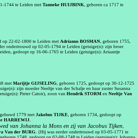
01‑1744
te
Leiden
met
Tanneke
HUIJBINK
, geboren
ca 1717
te
d op
22‑02‑1800
te
Leiden
met
Adrianus
BOSMAN
, geboren
1755
,
rder ondertrouwd op
02‑05‑1794
te
Leiden
(getuige(n):
zijn broer
eiden
, gedoopt op
16‑06‑1765
te
Leiden
(getuige(n):
Ariaantje
48
met
Marijtje
GIJSELING
, geboren
1725
, gedoopt op
30‑12‑1725
tuige(n):
zijn moeder Neeltje van der
Schalje
en haar zuster Susanna
etuige(n):
Pieter
Catoir
)
, zoon van
Hendrik
STORM
en
Neeltje
Van
, gehuwd
1779
met
Jakobus
TIJKE
, geboren
1734
, gedoopt op
je
HARREWIJ
.
 wed van Johanna la Mons en zij van Jacobus Tijken
,
ra
Van der BURG
. {Hij was eerder ondertrouwd op
03‑05‑1771
te
 geboren
1748
, gedoopt op
02‑08‑1748
te
Leiden
(getuige(n):
Johanna